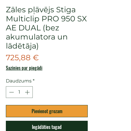
Zāles pļāvējs Stiga
Multiclip PRO 950 SX
AE DUAL (bez
akumulatora un
lādētāja)
Cena
725,88 €
Sazinies par piegādi
Daudzums
*
Pievienot grozam
Iegādāties tagad