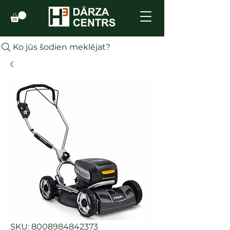
Ko jūs šodien meklējat?
SKU: 8008984842373