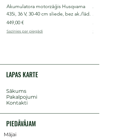
Akumulatora motorzāģis Husqvarna
Akumulatora motorz
435i, 36 V, 30-40 cm sliede, bez ak./lād.
225i, 36 V, 30-35 cm s
Cena
Cena
449,00 €
249,00 €
Sazinies par piegādi
Sazinies par piegādi
LAPAS KARTE
Sākums
Pakalpojumi
Kontakti
PIEDĀVĀJAM
Mājai