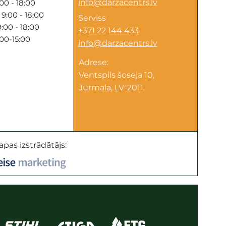
info@darzacentrs.lv
00 - 18:00
9:00 - 18:00
Serviss
:00 - 18:00
+371 22 144 433
:00-15:00
info@darzacentrs.lv
Adrese:
Ventspils šoseja 10,
Jūrmala, LV-2011
apas izstrādātājs: