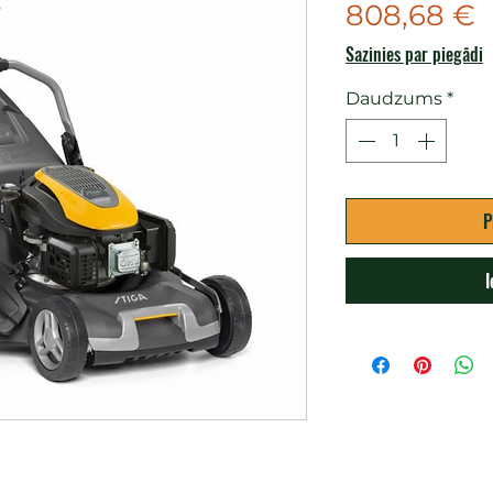
C
808,68 €
Sazinies par piegādi
Daudzums
*
P
I