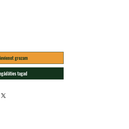
ena
ievienot grozam
egādāties tagad