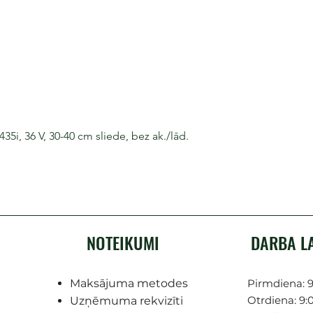
i, 36 V, 30-40 cm sliede, bez ak./lād.
NOTEIKUMI
DARBA L
Maksājuma metodes
Pirmdiena: 9
Otrdiena: 9:0
Uzņēmuma rekvizīti