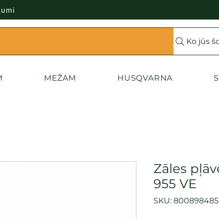
kumi
Ko jūs š
M
MEŽAM
HUSQVARNA
S
Zāles pļāv
955 VE
SKU: 800898485