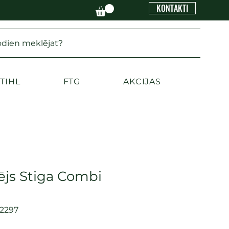
KONTAKTI
odien meklējat?
TIHL
FTG
AKCIJAS
ējs Stiga Combi
2297