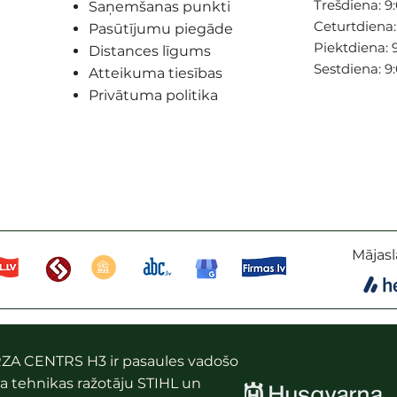
Trešdiena: 9:
Saņemšanas punkti
Ceturtdiena: 
Pasūtījumu piegāde
Piektdiena: 9
Distances līgums
Sestdiena: 9
Atteikuma tiesības
Privātuma politika
Mājasl
ZA CENTRS H3 ir pasaules vadošo
a tehnikas ražotāju STIHL un