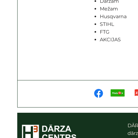
Dārzam
Mežam
Husqvarna
STIHL
FTG
AKCIJAS
DĀR
dārz