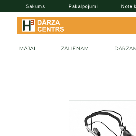
Sākums
Pakalpojumi
Notei
MĀJAI
ZĀLIENAM
DĀRZA