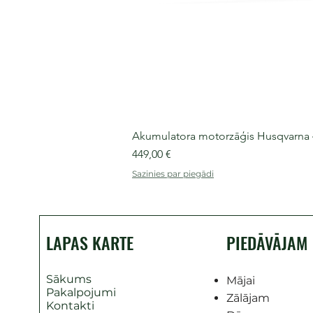
Akumulatora motorzāģis Husqvarna 435
Cena
449,00 €
Sazinies par piegādi
LAPAS KARTE
PIEDĀVĀJAM
Sākums
Mājai
Pakalpojumi
Zālājam
Kontakti