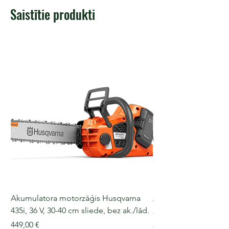
Saistītie produkti
Akumulatora motorzāģis Husqvarna
Akumulatora motorz
435i, 36 V, 30-40 cm sliede, bez ak./lād.
225i, 36 V, 30-35 cm s
Cena
Cena
449,00 €
249,00 €