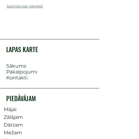
Sazinies par piegādi
Sazinies par piegādi
LAPAS KARTE
Sākums
Pakalpojumi
Kontakti
PIEDĀVĀJAM
Mājai
Zālājam
Dārzam
Mežam