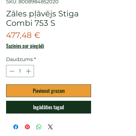
SKU: 8008984852020
Zāles pļāvējs Stiga
Combi 753 S
Cena
477,48 €
Sazinies par piegādi
Daudzums
*
Pievienot grozam
Iegādāties tagad