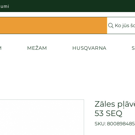
kumi
Ko jūs š
M
MEŽAM
HUSQVARNA
S
Zāles pļāv
53 SEQ
SKU: 800898485