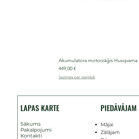
Akumulatora motorzāģis Husqvarna 435
Cena
449,00 €
Sazinies par piegādi
LAPAS KARTE
PIEDĀVĀJAM
Sākums
Mājai
Pakalpojumi
Zālājam
Kontakti