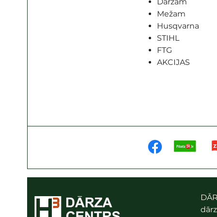
Dārzam
Mežam
Husqvarna
STIHL
FTG
AKCIJAS
DĀR
dārz