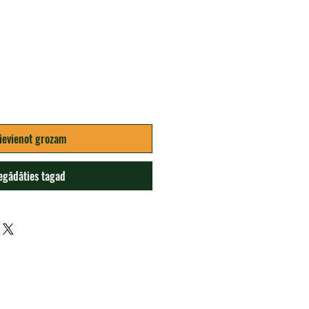
ena
ievienot grozam
egādāties tagad