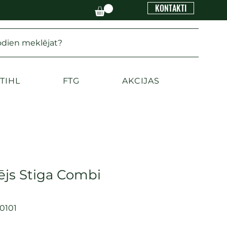
KONTAKTI
odien meklējat?
TIHL
FTG
AKCIJAS
ējs Stiga Combi
0101