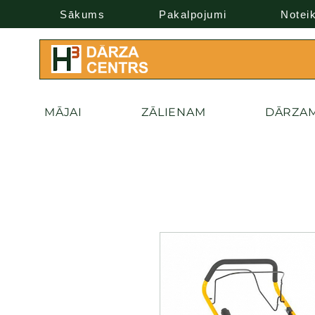
Sākums
Pakalpojumi
Notei
MĀJAI
ZĀLIENAM
DĀRZA