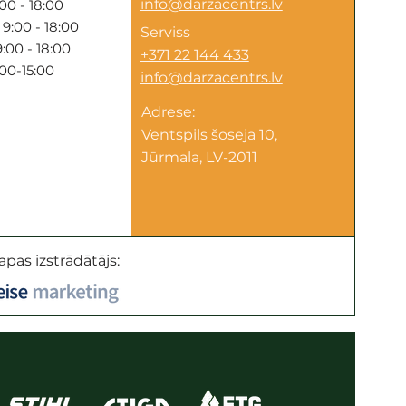
info@darzacentrs.lv
00 - 18:00
9:00 - 18:00
Serviss
:00 - 18:00
+371 22 144 433
:00-15:00
info@darzacentrs.lv
Adrese:
Ventspils šoseja 10,
Jūrmala, LV-2011
apas izstrādātājs: