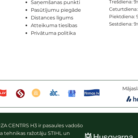
Trešdiena: 9:
Saņemšanas punkti
Ceturtdiena: 
Pasūtījumu piegāde
Piektdiena: 9
Distances līgums
Sestdiena: 9
Atteikuma tiesības
Privātuma politika
Mājasl
ZA CENTRS H3 ir pasaules vadošo
a tehnikas ražotāju STIHL un