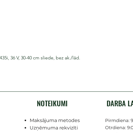
i, 36 V, 30-40 cm sliede, bez ak./lād.
NOTEIKUMI
DARBA L
Maksājuma metodes
Pirmdiena: 9
Otrdiena: 9:0
Uzņēmuma rekvizīti