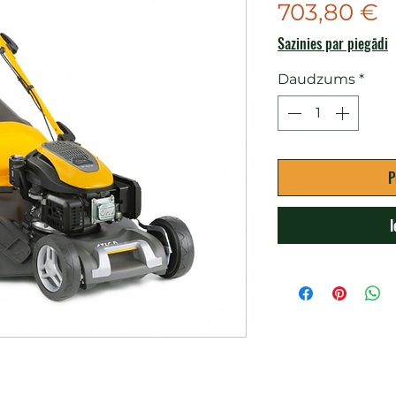
C
703,80 €
Sazinies par piegādi
Daudzums
*
P
I