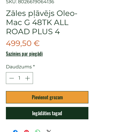
SKU: 8026619064136
Zāles pļāvējs Oleo-
Mac G 48TK ALL
ROAD PLUS 4
Cena
499,50 €
Sazinies par piegādi
Daudzums
*
Pievienot grozam
Iegādāties tagad