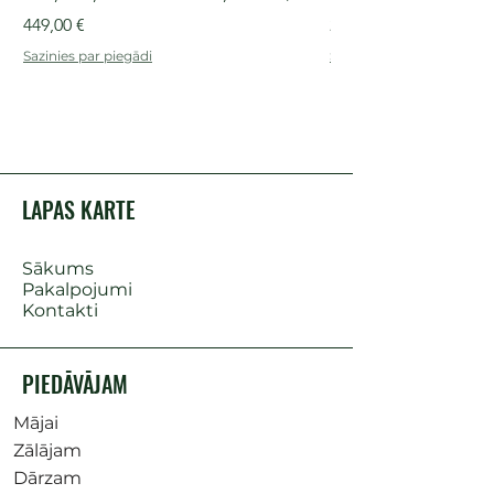
Cena
Cena
449,00 €
249,00 €
Sazinies par piegādi
Sazinies par piegādi
LAPAS KARTE
Sākums
Pakalpojumi
Kontakti
PIEDĀVĀJAM
Mājai
Zālājam
Dārzam