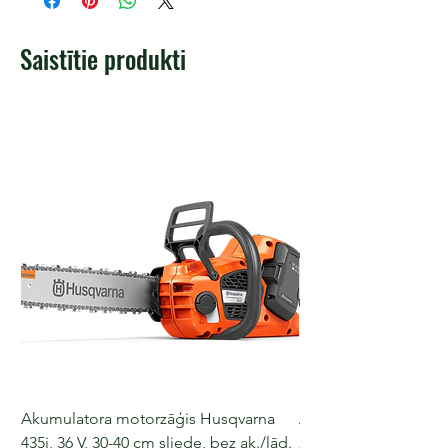
Saistītie produkti
Akumulatora motorzāģis Husqvarna
Akumulatora motorz
435i, 36 V, 30-40 cm sliede, bez ak./lād.
225i, 36 V, 30-35 cm s