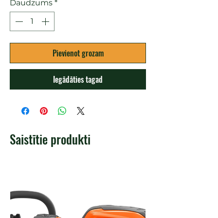
Daudzums
*
Pievienot grozam
Iegādāties tagad
Saistītie produkti