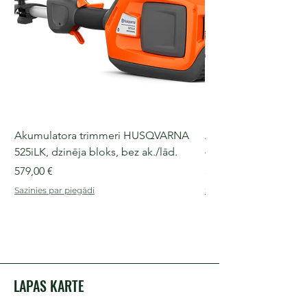
Akumulatora trimmeri HUSQVARNA
Akumulatora motorz
525iLK, dzinēja bloks, bez ak./lād.
435i, 36 V, 30-40 cm s
Cena
Cena
579,00 €
509,00 €
Sazinies par piegādi
Sazinies par piegādi
LAPAS KARTE