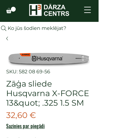
Ko jūs šodien meklējat?
SKU: 582 08 69-56
Zāģa sliede
Husqvarna X-FORCE
13&quot; .325 1.5 SM
Cena
32,60 €
Sazinies par piegādi