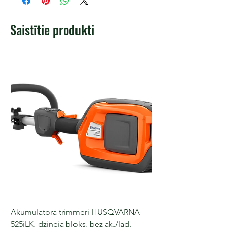
Saistītie produkti
Akumulatora trimmeri HUSQVARNA
Akumulatora motorz
525iLK, dzinēja bloks, bez ak./lād.
435i, 36 V, 30-40 cm s