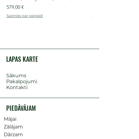
Cena
Cena
579,00 €
509,00 €
Sazinies par piegādi
Sazinies par piegādi
LAPAS KARTE
Sākums
Pakalpojumi
Kontakti
PIEDĀVĀJAM
Mājai
Zālājam
Dārzam