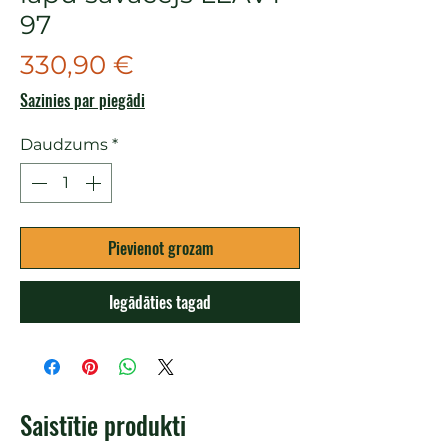
97
Cena
330,90 €
Sazinies par piegādi
Daudzums
*
Pievienot grozam
Iegādāties tagad
Saistītie produkti