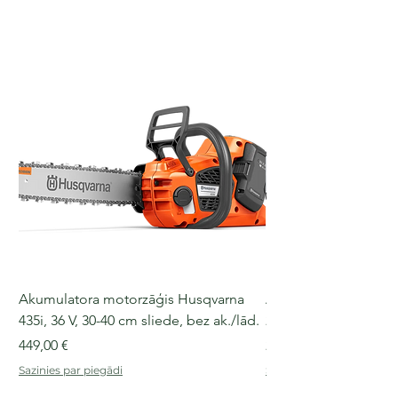
Akumulatora motorzāģis Husqvarna
Akumulatora motorz
435i, 36 V, 30-40 cm sliede, bez ak./lād.
225i, 36 V, 30-35 cm s
Cena
Cena
449,00 €
249,00 €
Sazinies par piegādi
Sazinies par piegādi