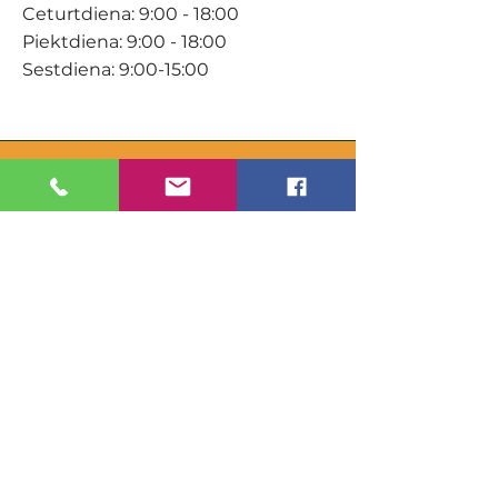
Ceturtdiena: 9:00 - 18:00
Piektdiena: 9:00 - 18:00
Sestdiena: 9:00-15:00
KONTAKTI
Veikals / E-veikals
+371 27 316 670
info@darzacentrs.lv
Serviss
+371 22 144 433
info@darzacentrs.lv
Adrese:
Ventspils šoseja 10, Jūrmala, LV-
2011