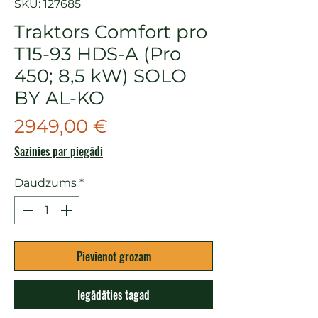
SKU: 127685
Traktors Comfort pro
T15-93 HDS-A (Pro
450; 8,5 kW) SOLO
BY AL-KO
Cena
2949,00 €
Sazinies par piegādi
Daudzums
*
Pievienot grozam
Iegādāties tagad