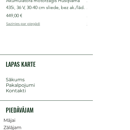
Akumulatora motorzāģis Husqvarna
Akumulatora motorz
435i, 36 V, 30-40 cm sliede, bez ak./lād.
225i, 36 V, 30-35 cm s
Cena
Cena
449,00 €
249,00 €
Sazinies par piegādi
Sazinies par piegādi
LAPAS KARTE
Sākums
Pakalpojumi
Kontakti
PIEDĀVĀJAM
Mājai
Zālājam