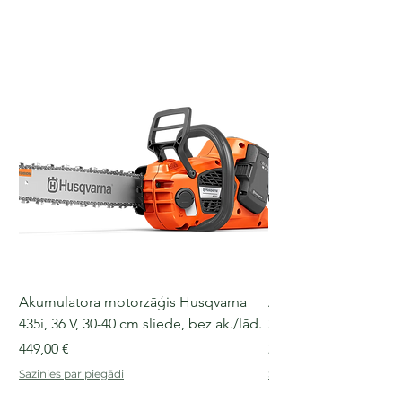
Akumulatora motorzāģis Husqvarna
Akumulatora motorz
435i, 36 V, 30-40 cm sliede, bez ak./lād.
225i, 36 V, 30-35 cm s
Cena
Cena
449,00 €
249,00 €
Sazinies par piegādi
Sazinies par piegādi