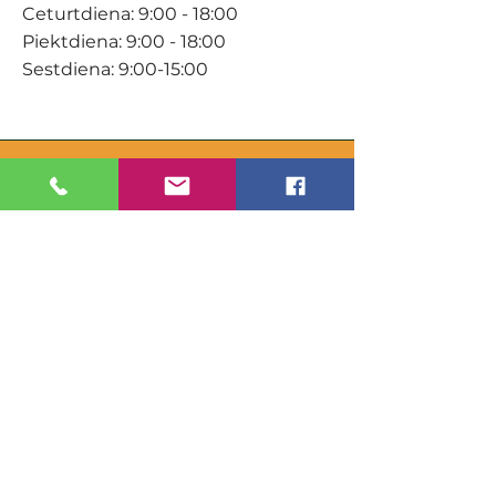
Ceturtdiena: 9:00 - 18:00
Piektdiena: 9:00 - 18:00
Sestdiena: 9:00-15:00
KONTAKTI
Veikals / E-veikals
+371 27 316 670
info@darzacentrs.lv
Serviss
+371 22 144 433
info@darzacentrs.lv
Adrese:
Ventspils šoseja 10, Jūrmala, LV-
2011