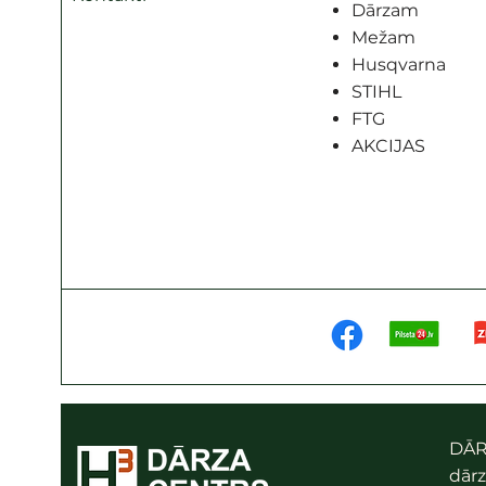
Dārzam
Mežam
Husqvarna
STIHL
FTG
AKCIJAS
DĀR
dārz