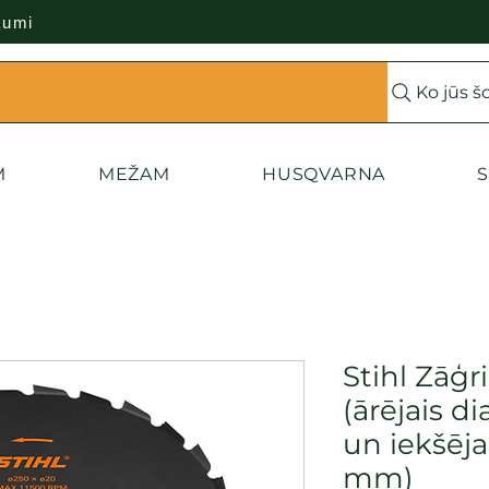
kumi
Ko jūs š
M
MEŽAM
HUSQVARNA
S
Stihl Zāģ
(ārējais 
un iekšēja
mm)