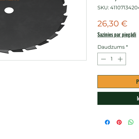
SKU: 4110713420
Ce
26,30 €
Sazinies par piegādi
Daudzums
*
P
I