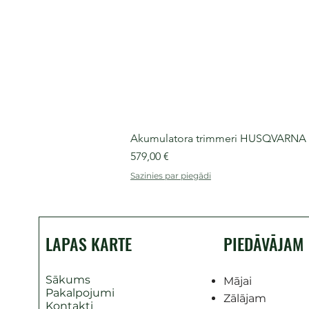
Akumulatora trimmeri HUSQVARNA 525
Cena
579,00 €
Sazinies par piegādi
LAPAS KARTE
PIEDĀVĀJAM
Sākums
Mājai
Pakalpojumi
Zālājam
Kontakti