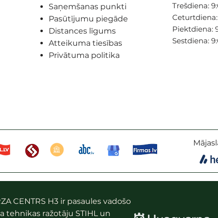
Trešdiena: 9:
Saņemšanas punkti
Ceturtdiena: 
Pasūtījumu piegāde
Piektdiena: 9
Distances līgums
Sestdiena: 9
Atteikuma tiesības
Privātuma politika
Mājasl
ZA CENTRS H3 ir pasaules vadošo
a tehnikas ražotāju STIHL un