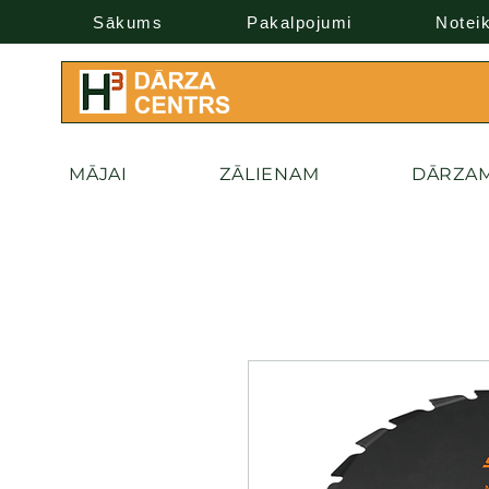
Sākums
Pakalpojumi
Notei
MĀJAI
ZĀLIENAM
DĀRZA