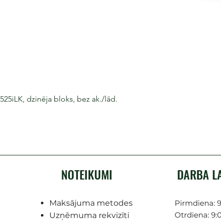
iLK, dzinēja bloks, bez ak./lād.
NOTEIKUMI
DARBA L
Maksājuma metodes
Pirmdiena: 9
Otrdiena: 9:0
Uzņēmuma rekvizīti