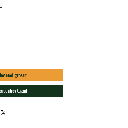
4
na
ievienot grozam
egādāties tagad