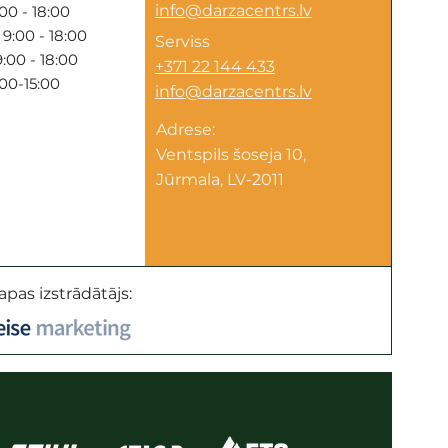
info@darzacentrs.lv
00 - 18:00
9:00 - 18:00
Serviss
:00 - 18:00
+371 22 144 433
:00-15:00
info@darzacentrs.lv
Adrese:
Ventspils šoseja 10,
Jūrmala, LV-2011
apas izstrādātājs: