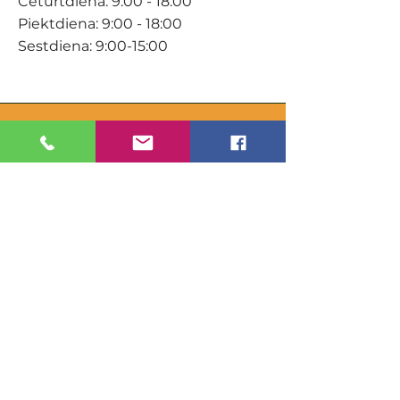
Ceturtdiena: 9:00 - 18:00
Piektdiena: 9:00 - 18:00
Sestdiena: 9:00-15:00
KONTAKTI
Veikals / E-veikals
+371 27 316 670
info@darzacentrs.lv
Serviss
+371 22 144 433
info@darzacentrs.lv
Adrese:
Ventspils šoseja 10, Jūrmala, LV-
2011