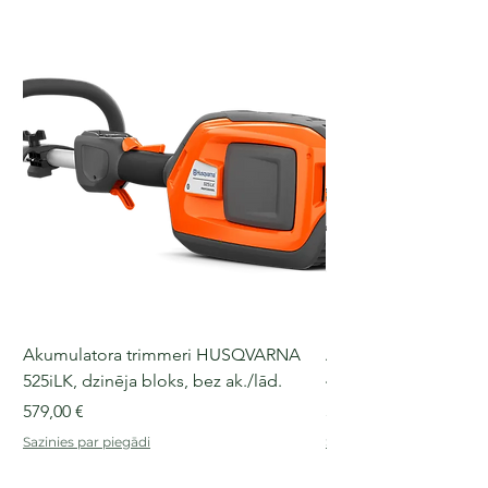
Akumulatora trimmeri HUSQVARNA
Akumulatora motorz
525iLK, dzinēja bloks, bez ak./lād.
435i, 36 V, 30-40 cm s
Cena
Cena
579,00 €
509,00 €
Sazinies par piegādi
Sazinies par piegādi