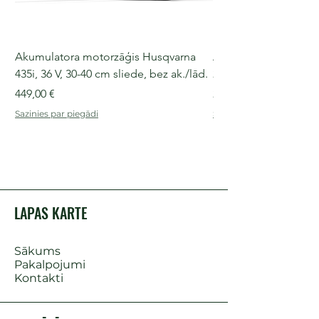
Akumulatora motorzāģis Husqvarna
Akumulatora motorz
435i, 36 V, 30-40 cm sliede, bez ak./lād.
225i, 36 V, 30-35 cm s
Cena
Cena
449,00 €
249,00 €
Sazinies par piegādi
Sazinies par piegādi
LAPAS KARTE
Sākums
Pakalpojumi
Kontakti