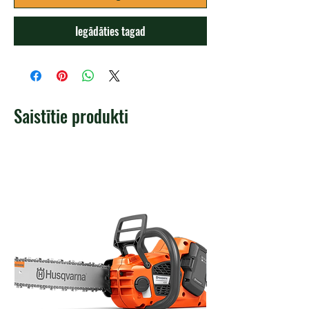
Iegādāties tagad
Saistītie produkti