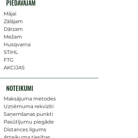
PIEDĀVĀJAM
Mājai
Zālājam
Dārzam
Mežam
Husqvarna
STIHL
FTG
AKCIJAS
NOTEIKUMI
Maksājuma metodes
Uzņēmuma rekvizīti
Saņemšanas punkti
Pasūtījumu piegāde
Distances līgums
Atteikuma tiesības