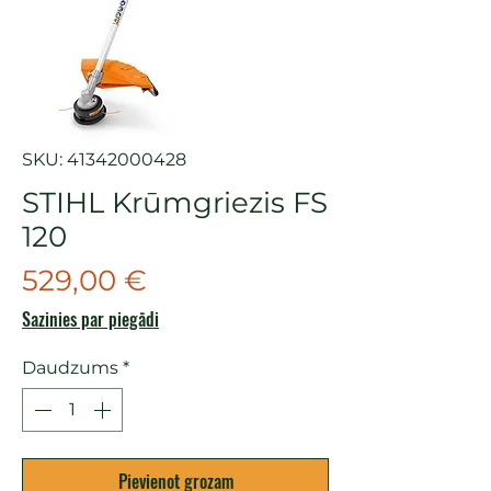
SKU: 41342000428
STIHL Krūmgriezis FS
120
Cena
529,00 €
Sazinies par piegādi
Daudzums
*
Pievienot grozam