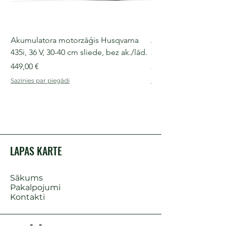
Akumulatora motorzāģis Husqvarna
Akumulatora motorz
435i, 36 V, 30-40 cm sliede, bez ak./lād.
225i, 36 V, 30-35 cm s
Cena
Cena
449,00 €
249,00 €
Sazinies par piegādi
Sazinies par piegādi
LAPAS KARTE
Sākums
Pakalpojumi
Kontakti