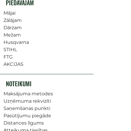
PIEDĀVĀJAM
Mājai
Zālājam
Dārzam
Mežam
Husqvarna
STIHL
FTG
AKCIJAS
NOTEIKUMI
Maksājuma metodes
Uzņēmuma rekvizīti
Saņemšanas punkti
Pasūtījumu piegāde
Distances līgums
Atteikuma tiesības