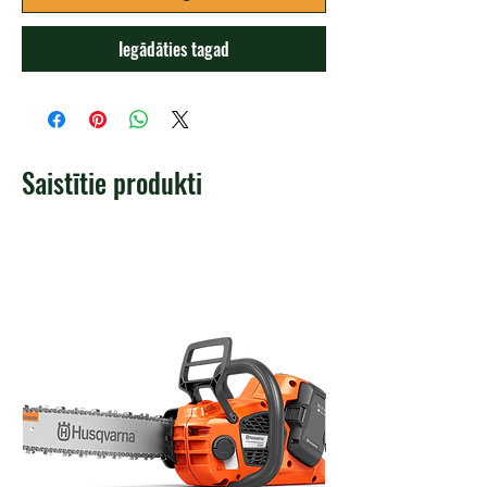
Iegādāties tagad
Saistītie produkti