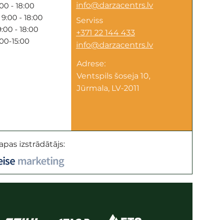
info@darzacentrs.lv
00 - 18:00
9:00 - 18:00
Serviss
:00 - 18:00
+371 22 144 433
:00-15:00
info@darzacentrs.lv
Adrese:
Ventspils šoseja 10,
Jūrmala, LV-2011
apas izstrādātājs: