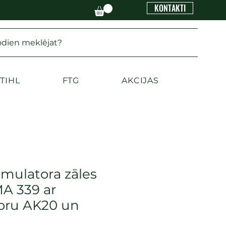
KONTAKTI
odien meklējat?
TIHL
FTG
AKCIJAS
mulatora zāles
MA 339 ar
oru AK20 un