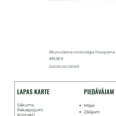
Akumulatora motorzāģis Husqvarna 435
Cena
449,00 €
Sazinies par piegādi
LAPAS KARTE
PIEDĀVĀJAM
Sākums
Mājai
Pakalpojumi
Zālājam
Kontakti