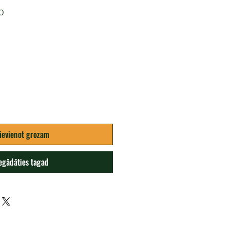
0
ena
ievienot grozam
egādāties tagad