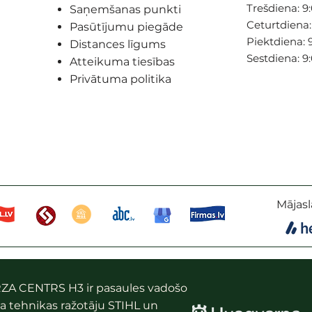
Trešdiena: 9:
Saņemšanas punkti
Ceturtdiena: 
Pasūtījumu piegāde
Piektdiena: 9
Distances līgums
Sestdiena: 9
Atteikuma tiesības
Privātuma politika
Mājasl
ZA CENTRS H3 ir pasaules vadošo
a tehnikas ražotāju STIHL un