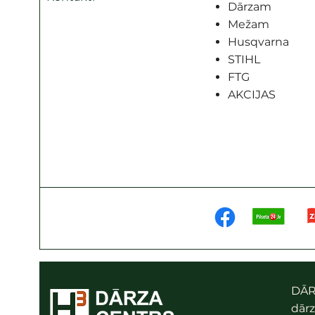
Dārzam
Mežam
Husqvarna
STIHL
FTG
AKCIJAS
DĀR
dārz