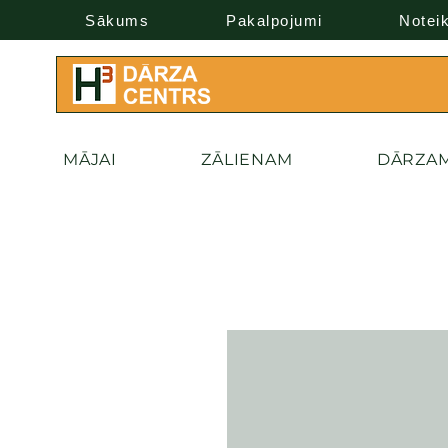
Sākums
Pakalpojumi
Notei
MĀJAI
ZĀLIENAM
DĀRZA