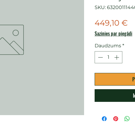
SKU: 6320011144
C
449,10 €
Sazinies par piegādi
Daudzums
*
P
I