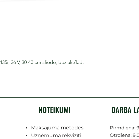
i, 36 V, 30-40 cm sliede, bez ak./lād.
NOTEIKUMI
DARBA L
Maksājuma metodes
Pirmdiena: 9
Otrdiena: 9:0
Uzņēmuma rekvizīti