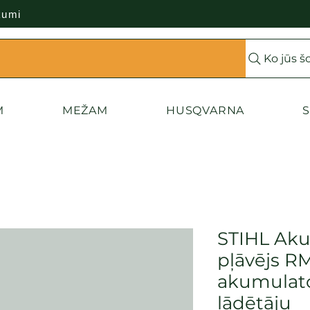
kumi
Ko jūs š
M
MEŽAM
HUSQVARNA
S
STIHL Aku
pļāvējs R
akumulat
lādētāju