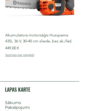
Akumulatora motorzāģis Husqvarna
Akumulatora motorz
435i, 36 V, 30-40 cm sliede, bez ak./lād.
225i, 36 V, 30-35 cm s
Cena
Cena
449,00 €
249,00 €
Sazinies par piegādi
Sazinies par piegādi
LAPAS KARTE
Sākums
Pakalpojumi