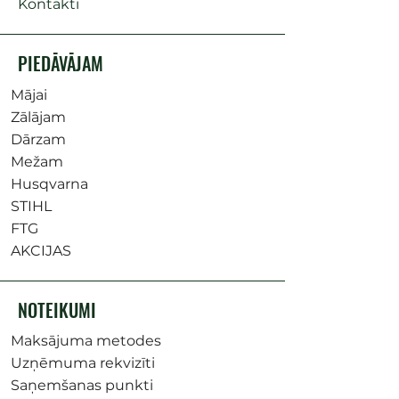
Kontakti
PIEDĀVĀJAM
Mājai
Zālājam
Dārzam
Mežam
Husqvarna
STIHL
FTG
AKCIJAS
NOTEIKUMI
Maksājuma metodes
Uzņēmuma rekvizīti
Saņemšanas punkti