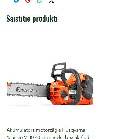
Saistītie produkti
Akumulatora motorzāģis Husqvarna
Akumulatora motorz
435i, 36 V, 30-40 cm sliede, bez ak./lād.
225i, 36 V, 30-35 cm s