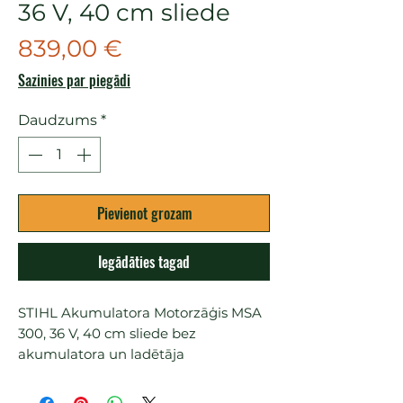
36 V, 40 cm sliede
Cena
839,00 €
Sazinies par piegādi
Daudzums
*
Pievienot grozam
Iegādāties tagad
STIHL Akumulatora Motorzāģis MSA 
300, 36 V, 40 cm sliede bez 
akumulatora un ladētāja