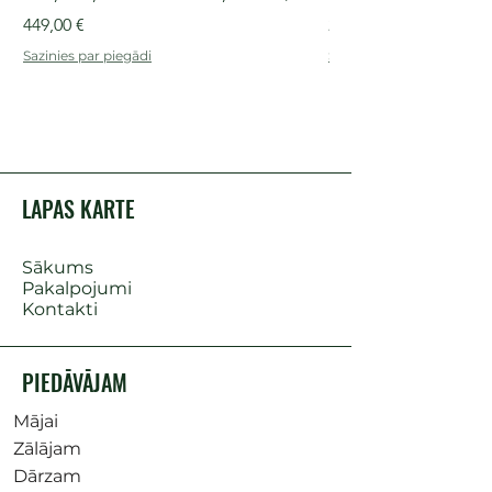
Cena
Cena
449,00 €
249,00 €
Sazinies par piegādi
Sazinies par piegādi
LAPAS KARTE
Sākums
Pakalpojumi
Kontakti
PIEDĀVĀJAM
Mājai
Zālājam
Dārzam