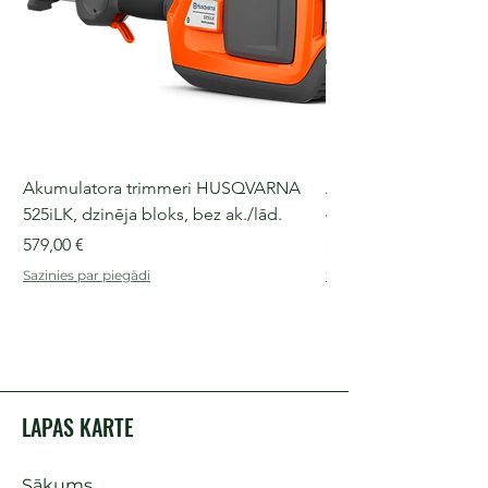
Akumulatora trimmeri HUSQVARNA
Akumulatora motorz
525iLK, dzinēja bloks, bez ak./lād.
435i, 36 V, 30-40 cm s
Cena
Cena
579,00 €
509,00 €
Sazinies par piegādi
Sazinies par piegādi
LAPAS KARTE
Sākums