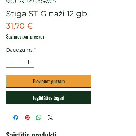
SKU: 7313324006720
Stiga STIG naži 12 gb.
Cena
31,70 €
Sazinies par piegādi
Daudzums
*
Pievienot grozam
Iegādāties tagad
Saistītie produkti