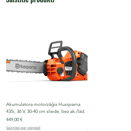
Akumulatora motorzāģis Husqvarna
Akumulatora motorz
435i, 36 V, 30-40 cm sliede, bez ak./lād.
225i, 36 V, 30-35 cm s
Cena
Cena
449,00 €
249,00 €
Sazinies par piegādi
Sazinies par piegādi