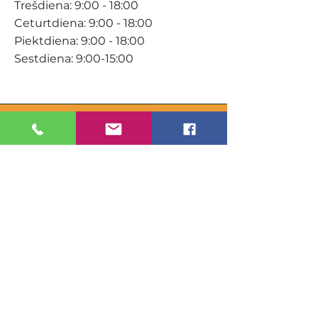
Trešdiena: 9:00 - 18:00
Ceturtdiena: 9:00 - 18:00
Piektdiena: 9:00 - 18:00
Sestdiena: 9:00-15:00
KONTAKTI
Veikals / E-veikals
+371 27 316 670
info@darzacentrs.lv
Serviss
+371 22 144 433
info@darzacentrs.lv
Adrese:
Ventspils šoseja 10, Jūrmala, LV-
2011