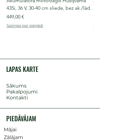
Akumulatora motorzāģis Husqvarna
Akumulatora motorz
435i, 36 V, 30-40 cm sliede, bez ak./lād.
225i, 36 V, 30-35 cm s
Cena
Cena
449,00 €
249,00 €
Sazinies par piegādi
Sazinies par piegādi
LAPAS KARTE
Sākums
Pakalpojumi
Kontakti
PIEDĀVĀJAM
Mājai
Zālājam