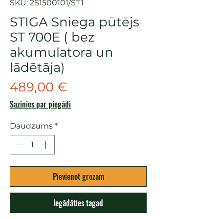
SKU: 2S1500101/ST1
STIGA Sniega pūtējs
ST 700E ( bez
akumulatora un
lādētāja)
Cena
489,00 €
Sazinies par piegādi
Daudzums
*
Pievienot grozam
Iegādāties tagad