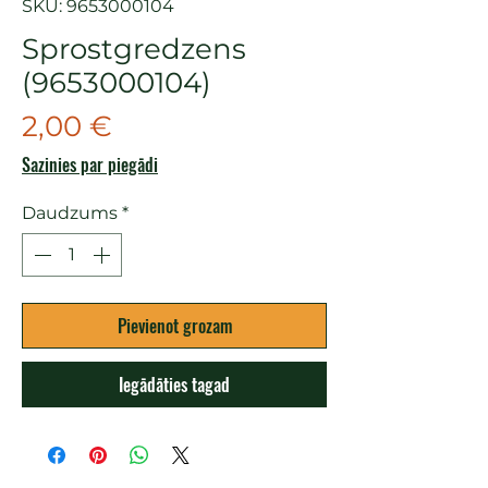
SKU: 9653000104
Sprostgredzens
(9653000104)
Cena
2,00 €
Sazinies par piegādi
Daudzums
*
Pievienot grozam
Iegādāties tagad