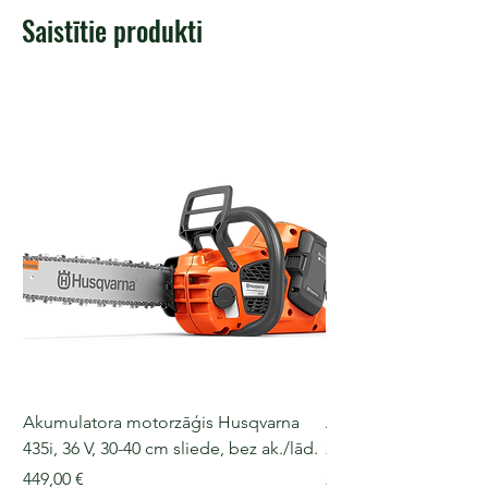
Saistītie produkti
Akumulatora motorzāģis Husqvarna
Akumulatora motorz
435i, 36 V, 30-40 cm sliede, bez ak./lād.
225i, 36 V, 30-35 cm s
Cena
Cena
449,00 €
249,00 €