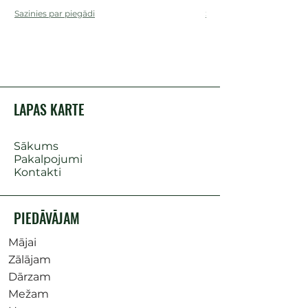
Sazinies par piegādi
Sazinies par piegādi
LAPAS KARTE
Sākums
Pakalpojumi
Kontakti
PIEDĀVĀJAM
Mājai
Zālājam
Dārzam
Mežam