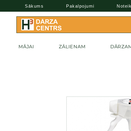
Sākums
Pakalpojumi
Notei
MĀJAI
ZĀLIENAM
DĀRZA