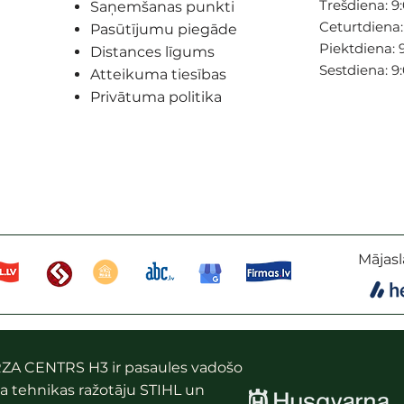
Trešdiena: 9:
Saņemšanas punkti
Ceturtdiena: 
Pasūtījumu piegāde
Piektdiena: 9
Distances līgums
Sestdiena: 9
Atteikuma tiesības
Privātuma politika
Mājasl
ZA CENTRS H3 ir pasaules vadošo
a tehnikas ražotāju STIHL un