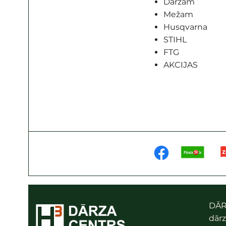
Dārzam
Mežam
Husqvarna
STIHL
FTG
AKCIJAS
DĀR
dārz