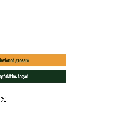
a
ievienot grozam
egādāties tagad