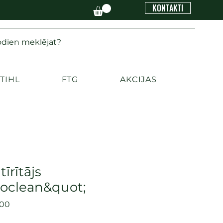
KONTAKTI
odien meklējat?
TIHL
FTG
AKCIJAS
tīrītājs
ioclean&quot;
400