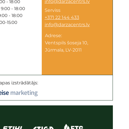
info@darzacentrs.lv
00 - 18:00
9:00 - 18:00
Serviss
:00 - 18:00
+371 22 144 433
:00-15:00
info@darzacentrs.lv
Adrese:
Ventspils šoseja 10,
Jūrmala, LV-2011
apas izstrādātājs: