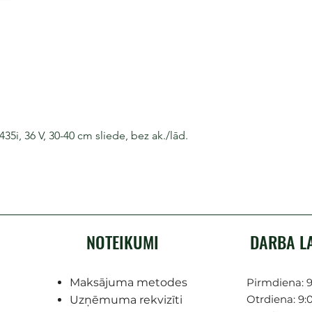
i, 36 V, 30-40 cm sliede, bez ak./lād.
NOTEIKUMI
DARBA L
Maksājuma metodes
Pirmdiena: 9
Otrdiena: 9:0
Uzņēmuma rekvizīti