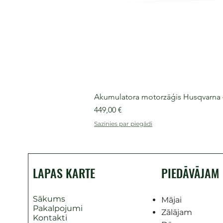
Akumulatora motorzāģis Husqvarna 435
Cena
449,00 €
Sazinies par piegādi
LAPAS KARTE
PIEDĀVĀJAM
Sākums
Mājai
Pakalpojumi
Zālājam
Kontakti