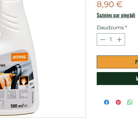
Cen
8,90 €
Sazinies par piegādi
Daudzums
*
P
I