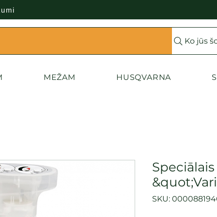
kumi
Ko jūs š
M
MEŽAM
HUSQVARNA
S
Speciālais 
&quot;Var
SKU: 00008819