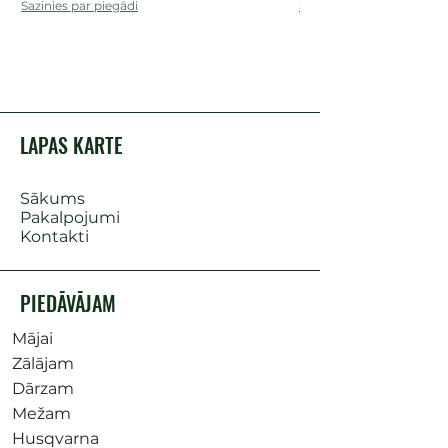
Sazinies par piegādi
Sazinies par piegādi
LAPAS KARTE
Sākums
Pakalpojumi
Kontakti
PIEDĀVĀJAM
Mājai
Zālājam
Dārzam
Mežam
Husqvarna