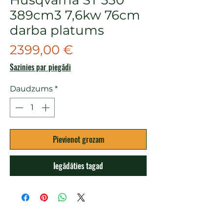
389cm3 7,6kw 76cm
darba platums
Cena
2399,00 €
Sazinies par piegādi
Daudzums
*
Pievienot grozam
Iegādāties tagad