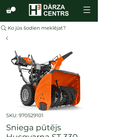
Ko jūs šodien meklējat?
SKU: 970529101
Sniega pūtējs
Husqvarna ST 330