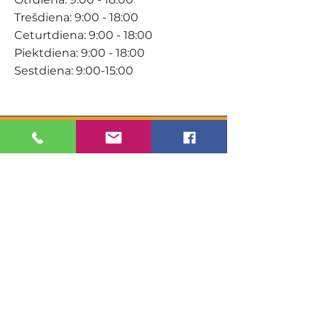
Trešdiena: 9:00 - 18:00
Ceturtdiena: 9:00 - 18:00
Piektdiena: 9:00 - 18:00
Sestdiena: 9:00-15:00
KONTAKTI
Veikals / E-veikals
+371 27 316 670
info@darzacentrs.lv
Serviss
+371 22 144 433
info@darzacentrs.lv
Adrese:
Ventspils šoseja 10, Jūrmala, LV-