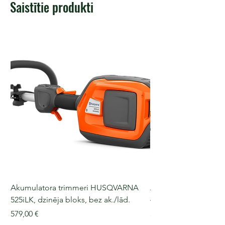
Saistītie produkti
Akumulatora trimmeri HUSQVARNA
Akumulatora motorz
525iLK, dzinēja bloks, bez ak./lād.
435i, 36 V, 30-40 cm s
Cena
Cena
579,00 €
509,00 €