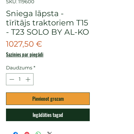
SKU: 119600
Sniega lāpsta -
tīrītājs traktoriem T15
- T23 SOLO BY AL-KO
Cena
1027,50 €
Sazinies par piegādi
Daudzums
*
Pievienot grozam
Iegādāties tagad