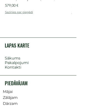
Cena
Cena
579,00 €
509,00 €
Sazinies par piegādi
Sazinies par piegādi
LAPAS KARTE
Sākums
Pakalpojumi
Kontakti
PIEDĀVĀJAM
Mājai
Zālājam
Dārzam