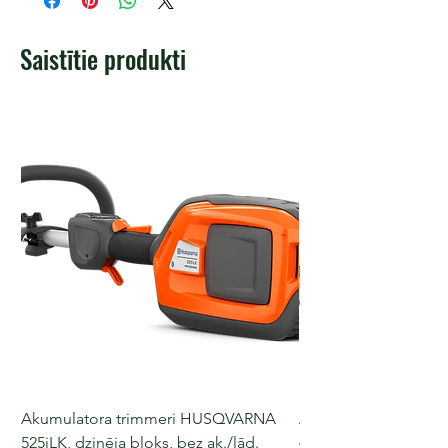
Saistītie produkti
Akumulatora trimmeri HUSQVARNA
Akumulatora motorz
525iLK, dzinēja bloks, bez ak./lād.
435i, 36 V, 30-40 cm s