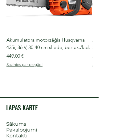
Akumulatora motorzāģis Husqvarna
Akumulatora motorz
435i, 36 V, 30-40 cm sliede, bez ak./lād.
225i, 36 V, 30-35 cm s
Cena
Cena
449,00 €
249,00 €
Sazinies par piegādi
Sazinies par piegādi
LAPAS KARTE
Sākums
Pakalpojumi
Kontakti