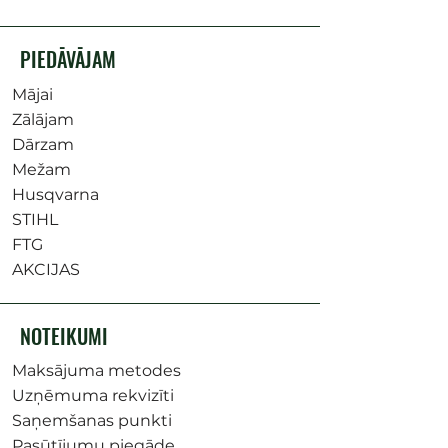
PIEDĀVĀJAM
Mājai
Zālājam
Dārzam
Mežam
Husqvarna
STIHL
FTG
AKCIJAS
NOTEIKUMI
Maksājuma metodes
Uzņēmuma rekvizīti
Saņemšanas punkti
Pasūtījumu piegāde