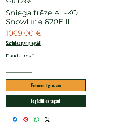
SKU: 112935
Sniega frēze AL-KO
SnowLine 620E II
Cena
1069,00 €
Sazinies par piegādi
Daudzums
*
Pievienot grozam
Iegādāties tagad