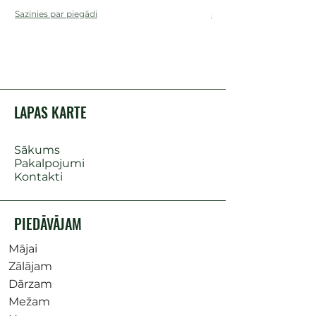
Sazinies par piegādi
Sazinies par piegādi
LAPAS KARTE
Sākums
Pakalpojumi
Kontakti
PIEDĀVĀJAM
Mājai
Zālājam
Dārzam
Mežam