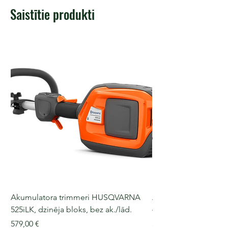
Saistītie produkti
Akumulatora trimmeri HUSQVARNA
Akumulatora motorz
525iLK, dzinēja bloks, bez ak./lād.
435i, 36 V, 30-40 cm s
Cena
Cena
579,00 €
509,00 €