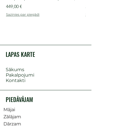
Cena
Cena
449,00 €
249,00 €
Sazinies par piegādi
Sazinies par piegādi
LAPAS KARTE
Sākums
Pakalpojumi
Kontakti
PIEDĀVĀJAM
Mājai
Zālājam
Dārzam