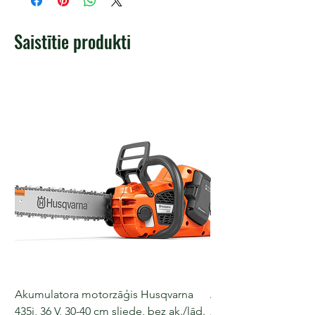
Saistītie produkti
Akumulatora motorzāģis Husqvarna
Akumulatora motorz
435i, 36 V, 30-40 cm sliede, bez ak./lād.
225i, 36 V, 30-35 cm s