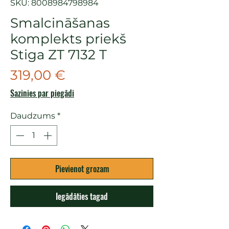
SKU: 8008984798984
Smalcināšanas
komplekts priekš
Stiga ZT 7132 T
Cena
319,00 €
Sazinies par piegādi
Daudzums
*
Pievienot grozam
Iegādāties tagad