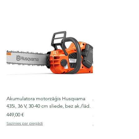
Akumulatora motorzāģis Husqvarna
Akumulatora motorz
435i, 36 V, 30-40 cm sliede, bez ak./lād.
225i, 36 V, 30-35 cm s
Cena
Cena
449,00 €
249,00 €
Sazinies par piegādi
Sazinies par piegādi