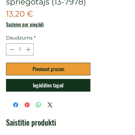
spriegotājs (13-7978)
Cena
13,20 €
Sazinies par piegādi
Daudzums
*
Pievienot grozam
Iegādāties tagad
Saistītie produkti