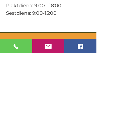
Piektdiena: 9:00 - 18:00
Sestdiena: 9:00-15:00
KONTAKTI
Veikals / E-veikals
+371 27 316 670
info@darzacentrs.lv
Serviss
+371 22 144 433
info@darzacentrs.lv
Adrese:
Ventspils šoseja 10, Jūrmala, LV-
2011