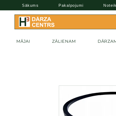
Sākums
Pakalpojumi
Notei
MĀJAI
ZĀLIENAM
DĀRZA