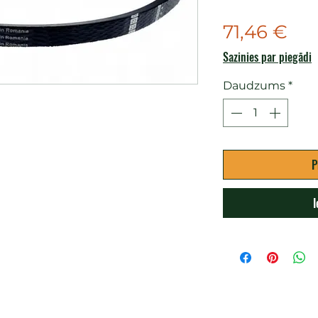
Ce
71,46 €
Sazinies par piegādi
Daudzums
*
P
I