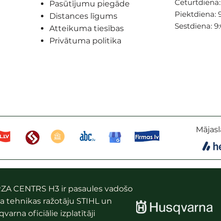
Ceturtdiena: 
Pasūtījumu piegāde
Piektdiena: 9
Distances līgums
Sestdiena: 9
Atteikuma tiesības
Privātuma politika
Mājasl
ZA CENTRS H3 ir pasaules vadošo
a tehnikas ražotāju STIHL un
varna oficiālie izplatītāji