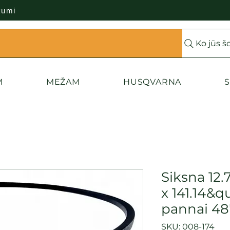
kumi
Ko jūs š
M
MEŽAM
HUSQVARNA
S
Siksna 12.
x 141.14&q
pannai 48'
SKU: 008-174