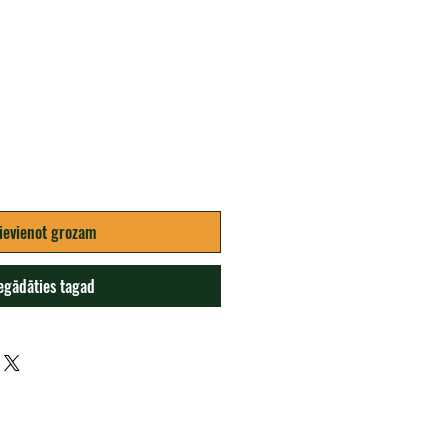
na
ievienot grozam
egādāties tagad