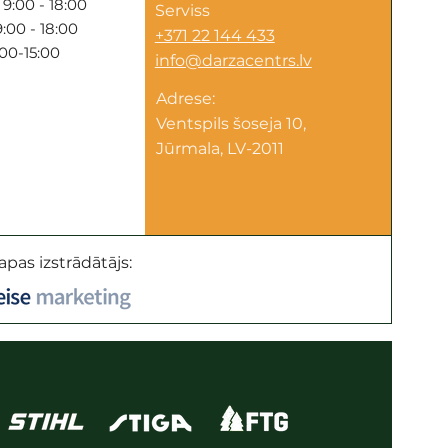
9:00 - 18:00
Serviss
:00 - 18:00
+371 22 144 433
:00-15:00
info@darzacentrs.lv
Adrese:
Ventspils šoseja 10,
Jūrmala, LV-2011
apas izstrādātājs: