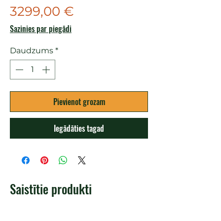
Cena
3299,00 €
Sazinies par piegādi
Daudzums
*
Pievienot grozam
Iegādāties tagad
Saistītie produkti