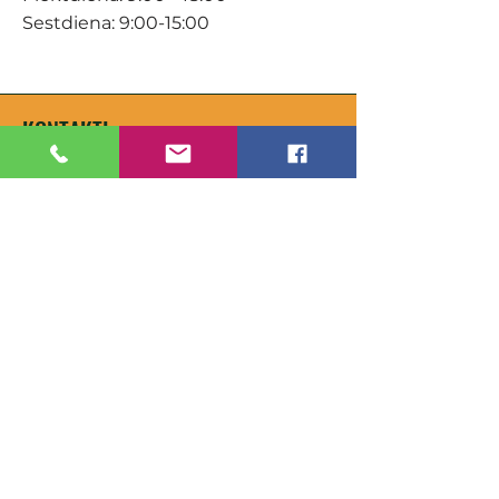
Sestdiena: 9:00-15:00
KONTAKTI
Veikals / E-veikals
+371 27 316 670
info@darzacentrs.lv
Serviss
+371 22 144 433
info@darzacentrs.lv
Adrese:
Ventspils šoseja 10, Jūrmala, LV-
2011