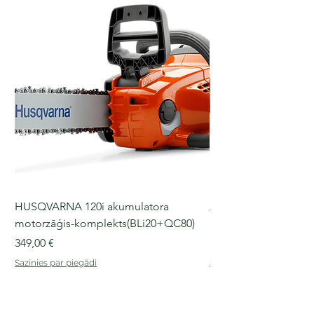
HUSQVARNA 120i akumulatora
Akumulatora trimm
motorzāģis-komplekts(BLi20+QC80)
325iLK, dzinēja bloks
Cena
Cena
349,00 €
349,00 €
Sazinies par piegādi
Sazinies par piegādi