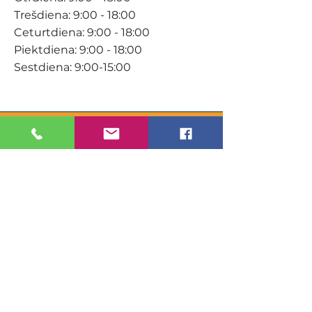
Trešdiena: 9:00 - 18:00
Ceturtdiena: 9:00 - 18:00
Piektdiena: 9:00 - 18:00
Sestdiena: 9:00-15:00
KONTAKTI
Veikals / E-veikals
+371 27 316 670
info@darzacentrs.lv
Serviss
+371 22 144 433
info@darzacentrs.lv
Adrese:
Ventspils šoseja 10, Jūrmala, LV-