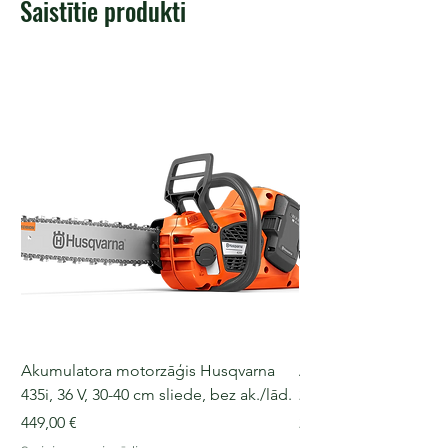
Saistītie produkti
Akumulatora motorzāģis Husqvarna
Akumulatora motorz
435i, 36 V, 30-40 cm sliede, bez ak./lād.
225i, 36 V, 30-35 cm s
Cena
Cena
449,00 €
249,00 €