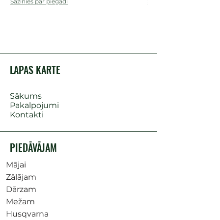
Sazinies par piegādi
Sazinies par piegādi
LAPAS KARTE
Sākums
Pakalpojumi
Kontakti
PIEDĀVĀJAM
Mājai
Zālājam
Dārzam
Mežam
Husqvarna