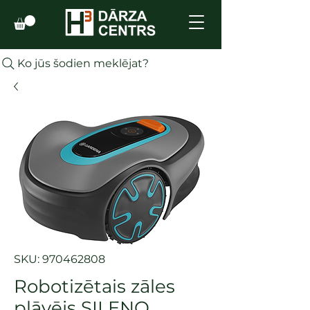
Ko jūs šodien meklējat?
SKU: 970462808
Robotizētais zāles
pļāvējs SILENO