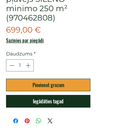
minimo 250 m²
(970462808)
Cena
699,00 €
Sazinies par piegādi
Daudzums
*
Pievienot grozam
Iegādāties tagad