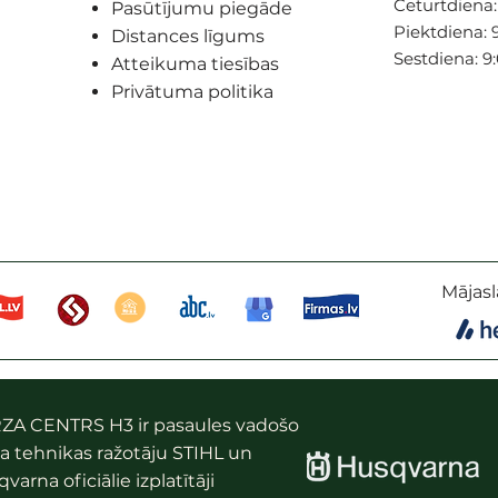
Ceturtdiena: 
Pasūtījumu piegāde
Piektdiena: 9
Distances līgums
Sestdiena: 9
Atteikuma tiesības
Privātuma politika
Mājasl
ZA CENTRS H3 ir pasaules vadošo
a tehnikas ražotāju STIHL un
varna oficiālie izplatītāji