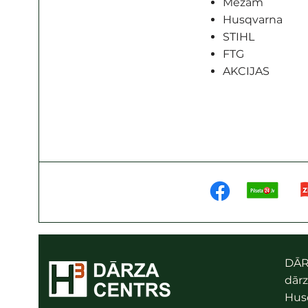
Mežam
Husqvarna
STIHL
FTG
AKCIJAS
DĀR
dārz
Husq