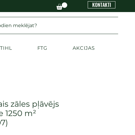
KONTAKTI
odien meklējat?
TIHL
FTG
AKCIJAS
is zāles pļāvējs
e 1250 m²
7)