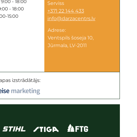
9:00 - 18:00
Serviss
:00 - 18:00
+371 22 144 433
:00-15:00
info@darzacentrs.lv
Adrese:
Ventspils šoseja 10,
Jūrmala, LV-2011
apas izstrādātājs: