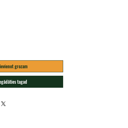
Cena
ievienot grozam
egādāties tagad