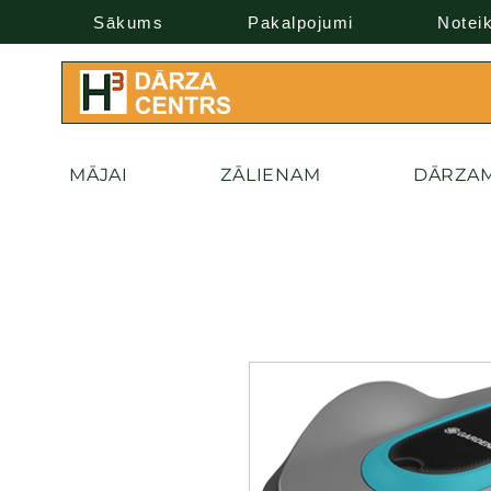
Sākums
Pakalpojumi
Notei
MĀJAI
ZĀLIENAM
DĀRZA