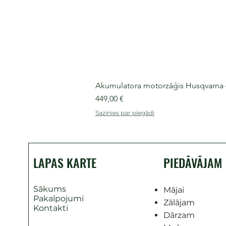
Akumulatora motorzāģis Husqvarna 435
Cena
449,00 €
Sazinies par piegādi
LAPAS KARTE
PIEDĀVĀJAM
Sākums
Mājai
Pakalpojumi
Zālājam
Kontakti
Dārzam