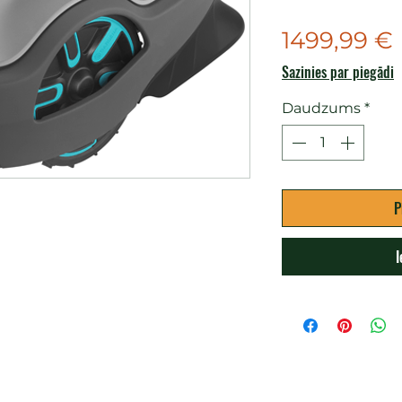
1499,99 €
Sazinies par piegādi
Daudzums
*
P
I