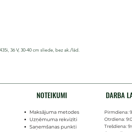
i, 36 V, 30-40 cm sliede, bez ak./lād.
NOTEIKUMI
DARBA L
Maksājuma metodes
Pirmdiena: 9
Otrdiena: 9:0
Uzņēmuma rekvizīti
Trešdiena: 9:
Saņemšanas punkti