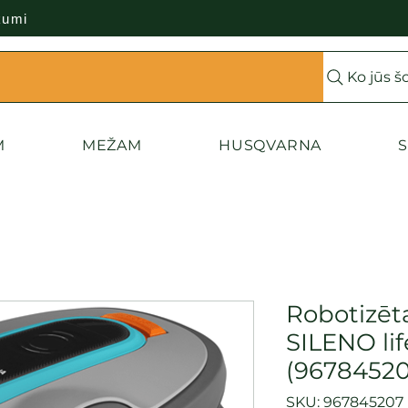
kumi
Ko jūs š
M
MEŽAM
HUSQVARNA
S
Robotizēta
SILENO lif
(96784520
SKU: 967845207