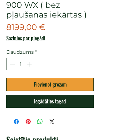
900 WX ( bez
pļaušanas iekārtas )
Cena
8199,00 €
Sazinies par piegādi
Daudzums
*
Pievienot grozam
Iegādāties tagad
Saistītie produkti