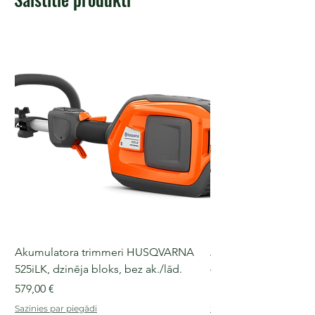
Akumulatora trimmeri HUSQVARNA
Akumulatora motorz
525iLK, dzinēja bloks, bez ak./lād.
435i, 36 V, 30-40 cm s
Cena
Cena
579,00 €
509,00 €
Sazinies par piegādi
Sazinies par piegādi