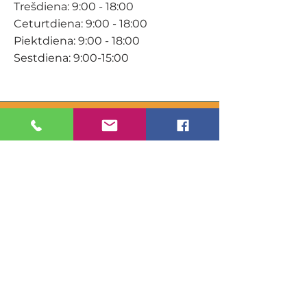
Trešdiena: 9:00 - 18:00
Ceturtdiena: 9:00 - 18:00
Piektdiena: 9:00 - 18:00
Sestdiena: 9:00-15:00
KONTAKTI
Veikals / E-veikals
+371 27 316 670
info@darzacentrs.lv
Serviss
+371 22 144 433
info@darzacentrs.lv
Adrese:
Ventspils šoseja 10, Jūrmala, LV-