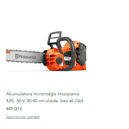
Akumulatora motorzāģis Husqvarna
Akumulatora motorz
435i, 36 V, 30-40 cm sliede, bez ak./lād.
225i, 36 V, 30-35 cm s
Cena
Cena
449,00 €
249,00 €
Sazinies par piegādi
Sazinies par piegādi