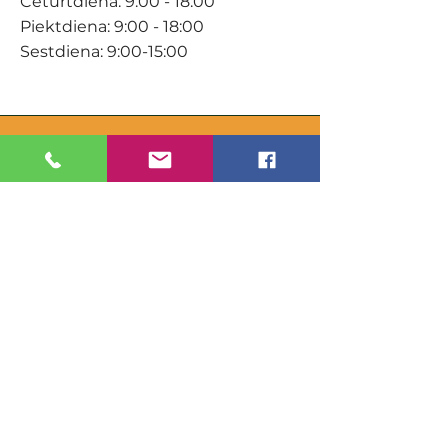
Ceturtdiena: 9:00 - 18:00
Piektdiena: 9:00 - 18:00
Sestdiena: 9:00-15:00
KONTAKTI
Veikals / E-veikals
+371 27 316 670
info@darzacentrs.lv
Serviss
+371 22 144 433
info@darzacentrs.lv
Adrese:
Ventspils šoseja 10, Jūrmala, LV-
2011