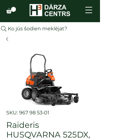
Ko jūs šodien meklējat?
SKU: 967 98 53‑01
Raideris
HUSQVARNA 525DX,