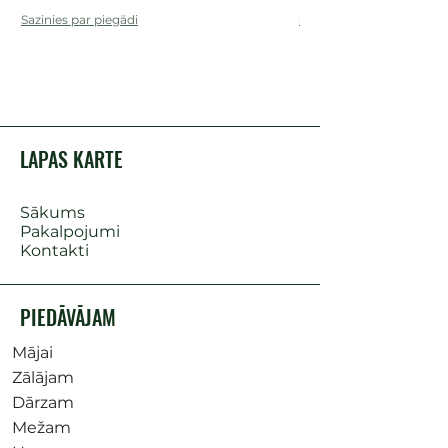
Sazinies par piegādi
Sazinies par piegādi
LAPAS KARTE
Sākums
Pakalpojumi
Kontakti
PIEDĀVĀJAM
Mājai
Zālājam
Dārzam
Mežam