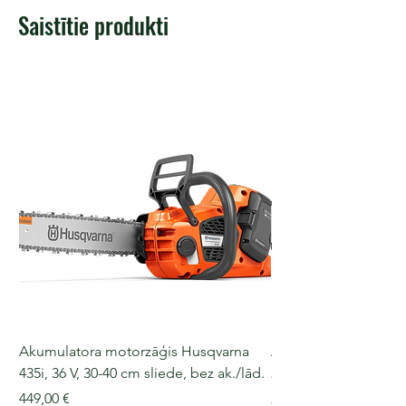
Saistītie produkti
Akumulatora motorzāģis Husqvarna
Akumulatora motorz
435i, 36 V, 30-40 cm sliede, bez ak./lād.
225i, 36 V, 30-35 cm s
Cena
Cena
449,00 €
249,00 €