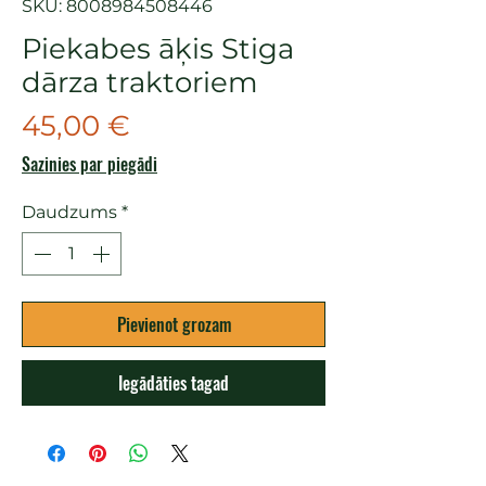
SKU: 8008984508446
Piekabes āķis Stiga
dārza traktoriem
Cena
45,00 €
Sazinies par piegādi
Daudzums
*
Pievienot grozam
Iegādāties tagad