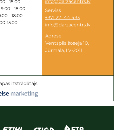
info@darzacentrs.lv
00 - 18:00
9:00 - 18:00
Serviss
:00 - 18:00
+371 22 144 433
:00-15:00
info@darzacentrs.lv
Adrese:
Ventspils šoseja 10,
Jūrmala, LV-2011
apas izstrādātājs: