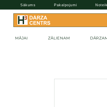
Sākums
Pakalpojumi
Notei
MĀJAI
ZĀLIENAM
DĀRZA