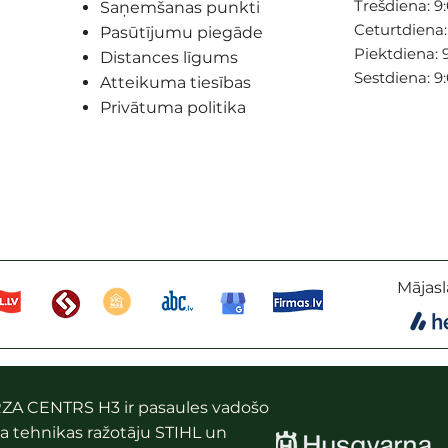
Trešdiena: 9:
Saņemšanas punkti
Ceturtdiena: 
Pasūtījumu piegāde
Piektdiena: 9
Distances līgums
Sestdiena: 9
Atteikuma tiesības
Privātuma politika
Mājasl
ZA CENTRS H3 ir pasaules vadošo
a tehnikas ražotāju STIHL un