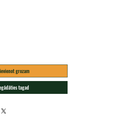
ena
ievienot grozam
egādāties tagad