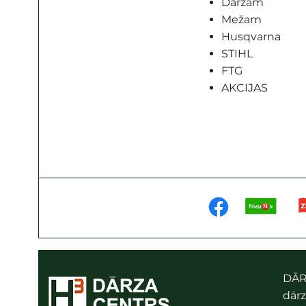
Dārzam
Mežam
Husqvarna
STIHL
FTG
AKCIJAS
DĀR
dārz