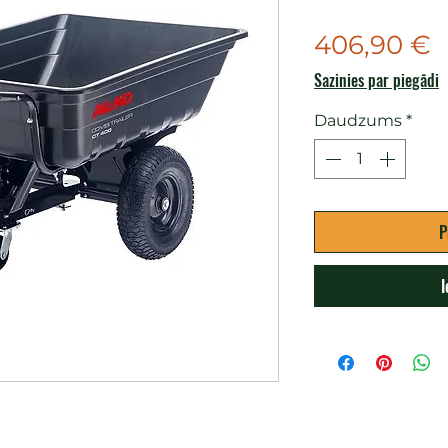
C
406,90 €
Sazinies par piegādi
Daudzums
*
P
I