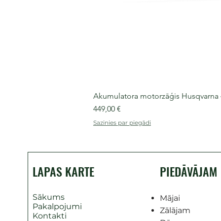
Akumulatora motorzāģis Husqvarna 435
Cena
449,00 €
Sazinies par piegādi
LAPAS KARTE
PIEDĀVĀJAM
Sākums
Mājai
Pakalpojumi
Zālājam
Kontakti