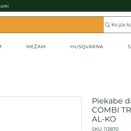
kumi
Ko jūs š
M
MEŽAM
HUSQVARNA
S
Piekabe d
COMBI TR
AL-KO
SKU: 113870