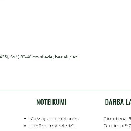
i, 36 V, 30-40 cm sliede, bez ak./lād.
NOTEIKUMI
DARBA L
Maksājuma metodes
Pirmdiena: 9
Otrdiena: 9:0
Uzņēmuma rekvizīti