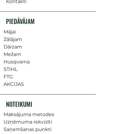
Kontakti
PIEDĀVĀJAM
Mājai
Zālājam
Dārzam
Mežam
Husqvarna
STIHL
FTG
AKCIJAS
NOTEIKUMI
Maksājuma metodes
Uzņēmuma rekvizīti
Saņemšanas punkti