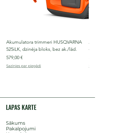
Akumulatora trimmeri HUSQVARNA
Akumulatora motorz
525iLK, dzinēja bloks, bez ak./lād.
435i, 36 V, 30-40 cm s
Cena
Cena
579,00 €
509,00 €
Sazinies par piegādi
Sazinies par piegādi
LAPAS KARTE
Sākums
Pakalpojumi