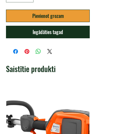
Pievienot grozam
Iegādāties tagad
Saistītie produkti