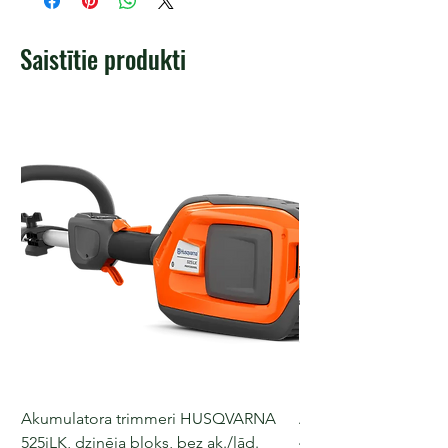
Saistītie produkti
Akumulatora trimmeri HUSQVARNA
Akumulatora motorz
525iLK, dzinēja bloks, bez ak./lād.
435i, 36 V, 30-40 cm s