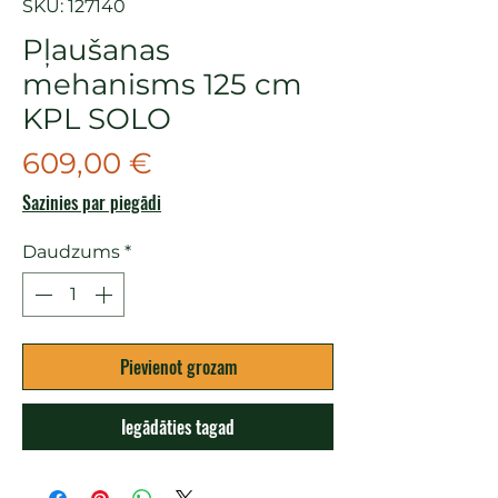
SKU: 127140
Pļaušanas
mehanisms 125 cm
KPL SOLO
Cena
609,00 €
Sazinies par piegādi
Daudzums
*
Pievienot grozam
Iegādāties tagad