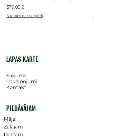
Cena
Cena
579,00 €
509,00 €
Sazinies par piegādi
Sazinies par piegādi
LAPAS KARTE
Sākums
Pakalpojumi
Kontakti
PIEDĀVĀJAM
Mājai
Zālājam
Dārzam