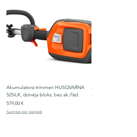
Akumulatora trimmeri HUSQVARNA
Akumulatora motorz
525iLK, dzinēja bloks, bez ak./lād.
435i, 36 V, 30-40 cm s
Cena
Cena
579,00 €
509,00 €
Sazinies par piegādi
Sazinies par piegādi