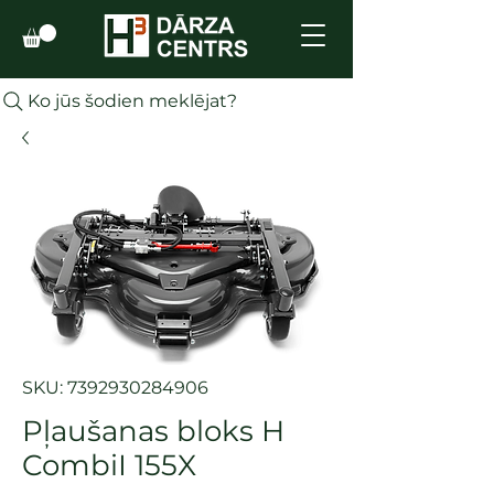
Ko jūs šodien meklējat?
SKU: 7392930284906
Pļaušanas bloks H
CombiI 155X