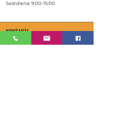
Sestdiena: 9:00-15:00
KONTAKTI
Veikals / E-veikals
+371 27 316 670
info@darzacentrs.lv
Serviss
+371 22 144 433
info@darzacentrs.lv
Adrese:
Ventspils šoseja 10, Jūrmala, LV-
2011