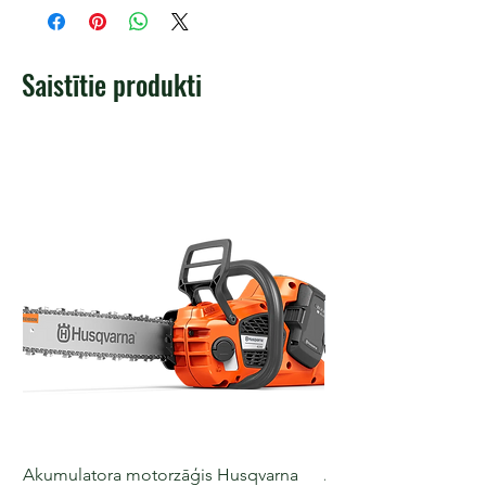
Saistītie produkti
Akumulatora motorzāģis Husqvarna
Akumulatora motorz