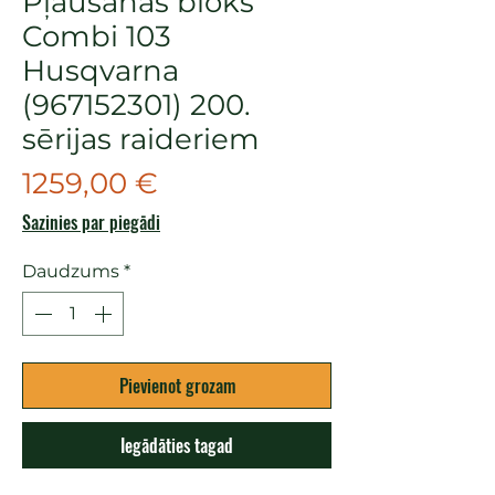
Pļaušanas bloks
Combi 103
Husqvarna
(967152301) 200.
sērijas raideriem
Cena
1259,00 €
Sazinies par piegādi
Daudzums
*
Pievienot grozam
Iegādāties tagad