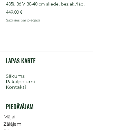
435i, 36 V, 30-40 cm sliede, bez ak./lād.
225i, 36 V, 30-35 cm s
Cena
Cena
449,00 €
249,00 €
Sazinies par piegādi
Sazinies par piegādi
LAPAS KARTE
Sākums
Pakalpojumi
Kontakti
PIEDĀVĀJAM
Mājai
Zālājam