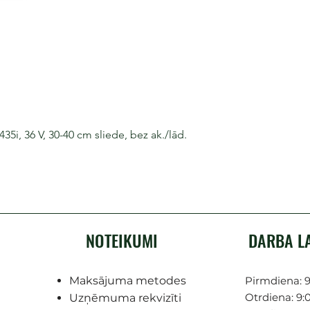
i, 36 V, 30-40 cm sliede, bez ak./lād.
NOTEIKUMI
DARBA L
Maksājuma metodes
Pirmdiena: 9
Otrdiena: 9:0
Uzņēmuma rekvizīti