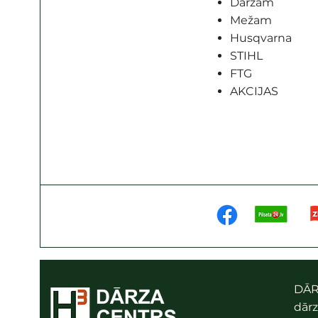
Dārzam
Mežam
Husqvarna
STIHL
FTG
AKCIJAS
DĀR
dārz