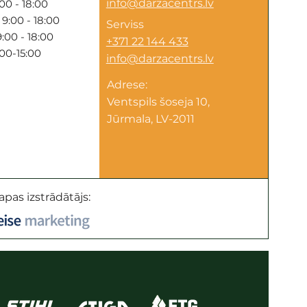
info@darzacentrs.lv
00 - 18:00
9:00 - 18:00
Serviss
:00 - 18:00
+371 22 144 433
:00-15:00
info@darzacentrs.lv
Adrese:
Ventspils šoseja 10,
Jūrmala, LV-2011
apas izstrādātājs: