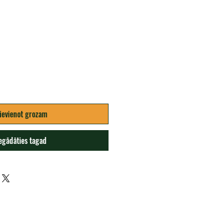
na
ievienot grozam
egādāties tagad