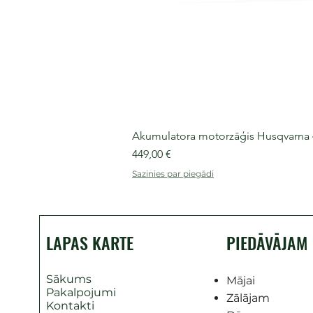
Akumulatora motorzāģis Husqvarna 435
Cena
449,00 €
Sazinies par piegādi
LAPAS KARTE
PIEDĀVĀJAM
Sākums
Mājai
Pakalpojumi
Zālājam
Kontakti