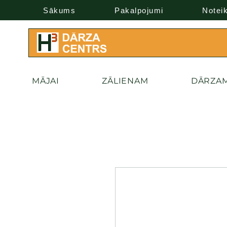
Sākums
Pakalpojumi
Notei
MĀJAI
ZĀLIENAM
DĀRZA