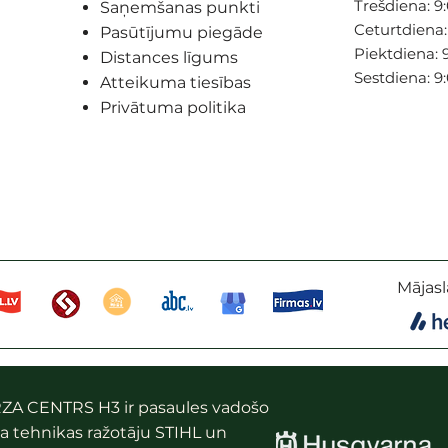
Trešdiena: 9:
Saņemšanas punkti
Ceturtdiena: 
Pasūtījumu piegāde
Piektdiena: 9
Distances līgums
Sestdiena: 9
Atteikuma tiesības
Privātuma politika
Mājasl
ZA CENTRS H3 ir pasaules vadošo
a tehnikas ražotāju STIHL un