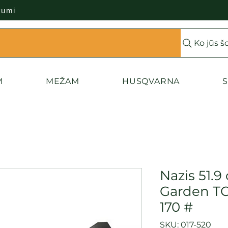
kumi
Ko jūs š
M
MEŽAM
HUSQVARNA
S
Nazis 51.9
Garden TC
170 #
SKU: 017-520