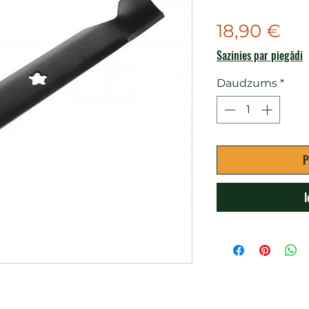
Ce
18,90 €
Sazinies par piegādi
Daudzums
*
P
I