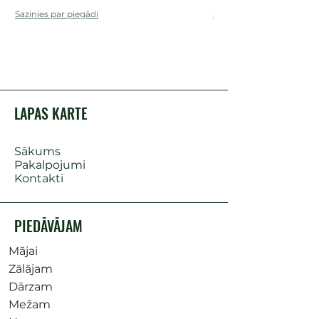
Sazinies par piegādi
Sazinies par piegādi
LAPAS KARTE
Sākums
Pakalpojumi
Kontakti
PIEDĀVĀJAM
Mājai
Zālājam
Dārzam
Mežam