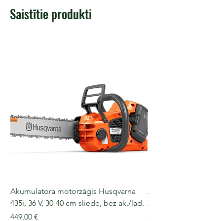
Saistītie produkti
Akumulatora motorzāģis Husqvarna
Akumulatora motorz
435i, 36 V, 30-40 cm sliede, bez ak./lād.
225i, 36 V, 30-35 cm s
Cena
Cena
449,00 €
249,00 €