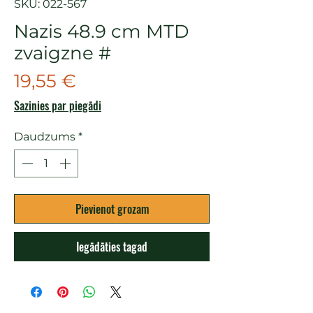
SKU: 022-567
Nazis 48.9 cm MTD
zvaigzne #
Cena
19,55 €
Sazinies par piegādi
Daudzums
*
Pievienot grozam
Iegādāties tagad