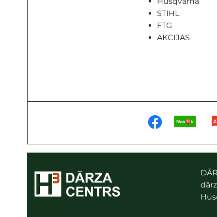
Husqvarna
STIHL
FTG
AKCIJAS
DĀR
dārz
Husq