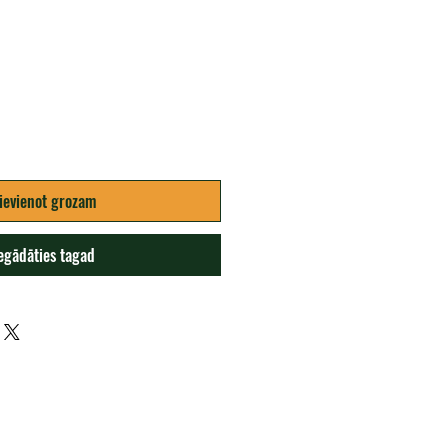
na
ievienot grozam
egādāties tagad