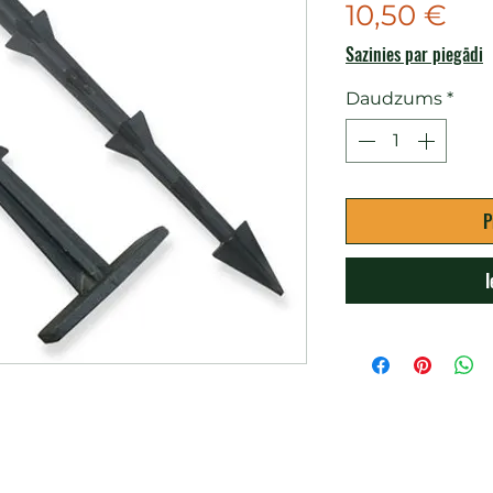
Ce
10,50 €
Sazinies par piegādi
Daudzums
*
P
I