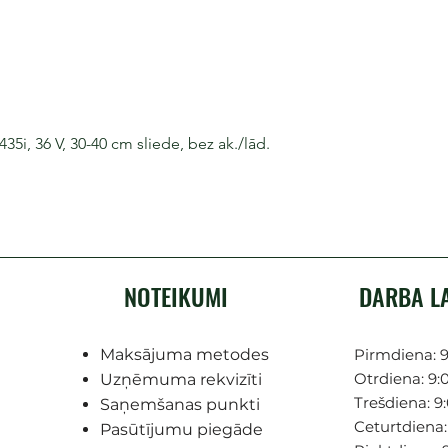
i, 36 V, 30-40 cm sliede, bez ak./lād.
NOTEIKUMI
DARBA L
Maksājuma metodes
Pirmdiena: 9
Otrdiena: 9:0
Uzņēmuma rekvizīti
Trešdiena: 9:
Saņemšanas punkti
Ceturtdiena: 
Pasūtījumu piegāde