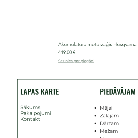
Akumulatora motorzāģis Husqvarna 435
Cena
449,00 €
Sazinies par piegādi
LAPAS KARTE
PIEDĀVĀJAM
Sākums
Mājai
Pakalpojumi
Zālājam
Kontakti
Dārzam
Mežam