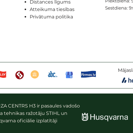
Piektdiena: 9
Distances līgums
Sestdiena: 9
Atteikuma tiesības
Privātuma politika
Mājasl
ZA CENTRS H3 ir pasaules vadošo
a tehnikas ražotāju STIHL un
varna oficiālie izplatītāji