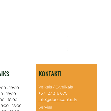
Akumulatora motorzāģis H
Cena
249,00 €
Sazinies par piegādi
AIKS
KONTAKTI
Veikals / E-veikals
:00 - 18:00
+371 27 316 670
0 - 18:00
info@darzacentrs.lv
00 - 18:00
9:00 - 18:00
Serviss