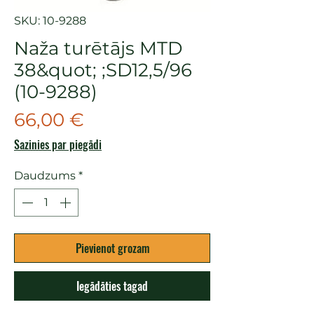
SKU: 10-9288
Naža turētājs MTD
38&quot; ;SD12,5/96
(10-9288)
Cena
66,00 €
Sazinies par piegādi
Daudzums
*
Pievienot grozam
Iegādāties tagad