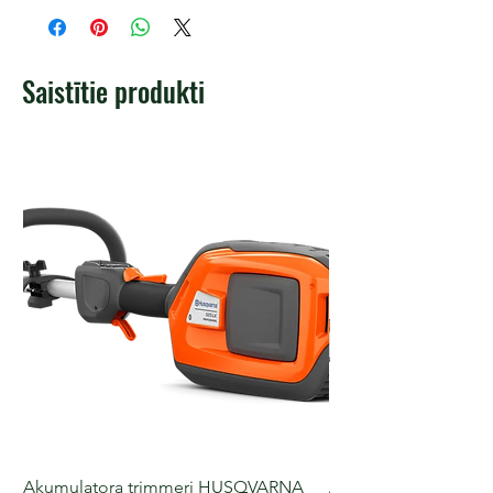
Saistītie produkti
Akumulatora trimmeri HUSQVARNA
Akumulatora motorz