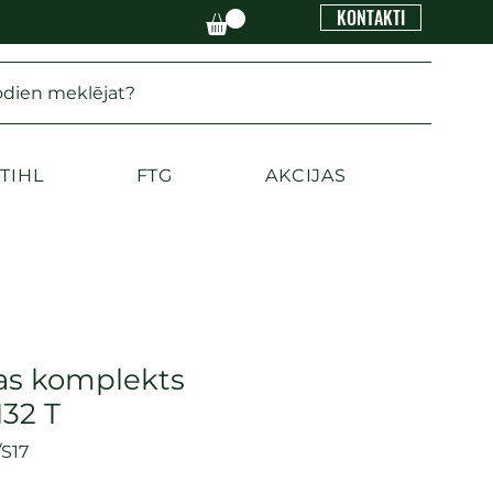
KONTAKTI
odien meklējat?
TIHL
FTG
AKCIJAS
as komplekts
132 T
S17