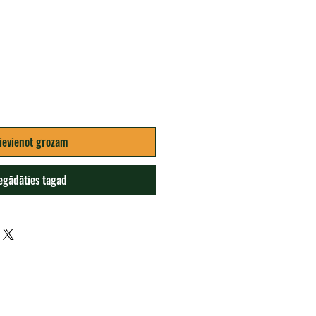
ena
ievienot grozam
egādāties tagad