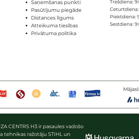
Trešdiena: 9:
Saņemšanas punkti
Ceturtdiena: 
Pasūtījumu piegāde
Piektdiena: 9
Distances līgums
Sestdiena: 9
Atteikuma tiesības
Privātuma politika
Mājasl
ZA CENTRS H3 ir pasaules vadošo
a tehnikas ražotāju STIHL un