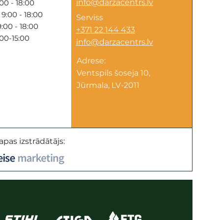
info@darzacentrs.lv
00 - 18:00
9:00 - 18:00
Serviss
:00 - 18:00
+371 22 144 433
:00-15:00
info@darzacentrs.lv
Adrese:
Ventspils šoseja 10,
Jūrmala, LV-2011
apas izstrādātājs: