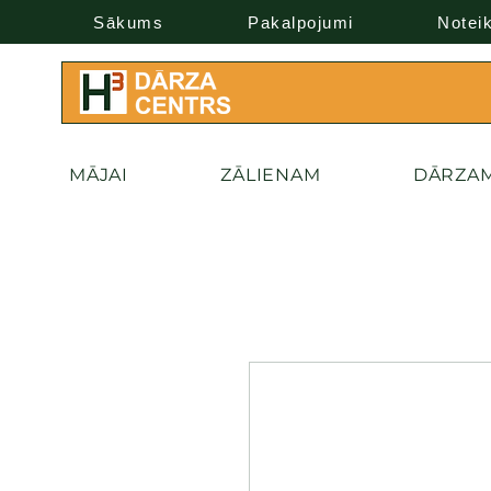
Sākums
Pakalpojumi
Notei
MĀJAI
ZĀLIENAM
DĀRZA