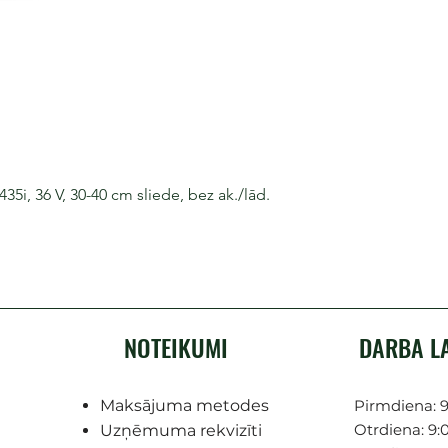
i, 36 V, 30-40 cm sliede, bez ak./lād.
NOTEIKUMI
DARBA L
Maksājuma metodes
Pirmdiena: 9
Otrdiena: 9:0
Uzņēmuma rekvizīti