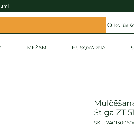
kumi
Ko jūs š
M
MEŽAM
HUSQVARNA
S
Mulčēšan
Stiga ZT 5
SKU: 2A0130060/