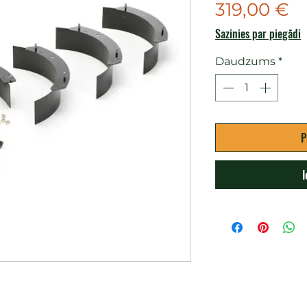
C
319,00 €
Sazinies par piegādi
Daudzums
*
P
I