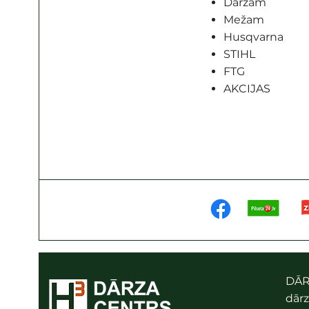
Dārzam
Mežam
Husqvarna
STIHL
FTG
AKCIJAS
DĀR
dārz