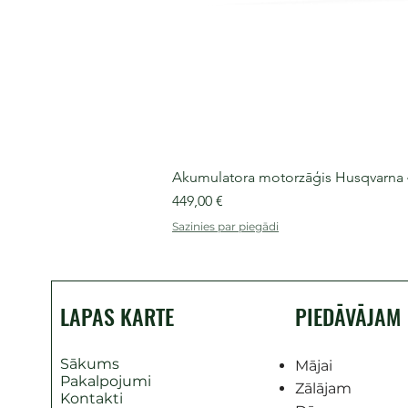
Akumulatora motorzāģis Husqvarna 435
Cena
449,00 €
Sazinies par piegādi
LAPAS KARTE
PIEDĀVĀJAM
Sākums
Mājai
Pakalpojumi
Zālājam
Kontakti