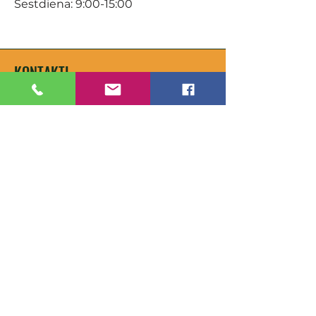
Sestdiena: 9:00-15:00
KONTAKTI
Veikals / E-veikals
+371 27 316 670
info@darzacentrs.lv
Serviss
+371 22 144 433
info@darzacentrs.lv
Adrese:
Ventspils šoseja 10, Jūrmala, LV-
2011