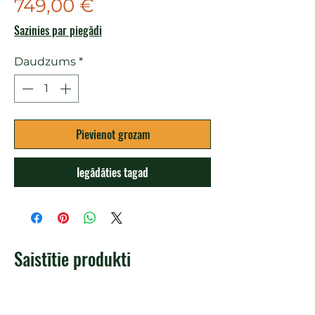
Cena
749,00 €
Sazinies par piegādi
Daudzums
*
Pievienot grozam
Iegādāties tagad
Saistītie produkti