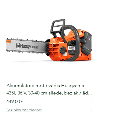
Akumulatora motorzāģis Husqvarna
Akumulatora motorz
435i, 36 V, 30-40 cm sliede, bez ak./lād.
225i, 36 V, 30-35 cm s
Cena
Cena
449,00 €
249,00 €
Sazinies par piegādi
Sazinies par piegādi