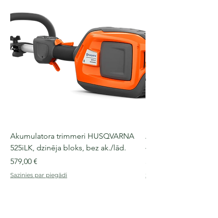
Akumulatora trimmeri HUSQVARNA
Akumulatora motorz
525iLK, dzinēja bloks, bez ak./lād.
435i, 36 V, 30-40 cm s
Cena
Cena
579,00 €
509,00 €
Sazinies par piegādi
Sazinies par piegādi