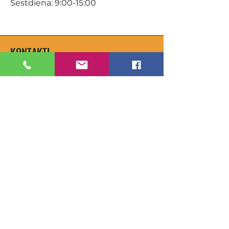
Sestdiena: 9:00-15:00
KONTAKTI
Veikals / E-veikals
+371 27 316 670
info@darzacentrs.lv
Serviss
+371 22 144 433
info@darzacentrs.lv
Adrese:
Ventspils šoseja 10, Jūrmala, LV-
2011