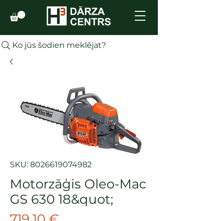
Ko jūs šodien meklējat?
SKU: 8026619074982
Motorzāģis Oleo-Mac
GS 630 18&quot;
Cena
719,10 €