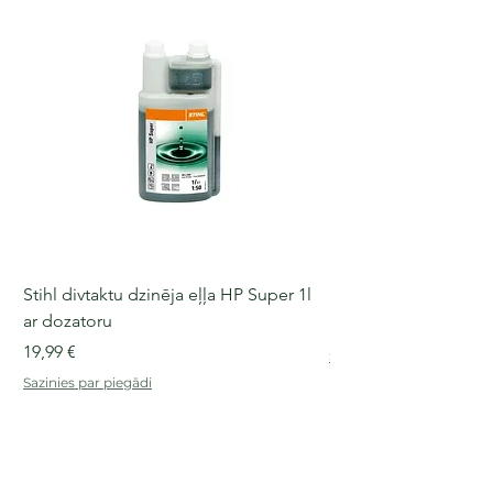
Stihl divtaktu dzinēja eļļa HP Super 1l
Stihl divtaktu dzinēja 
ar dozatoru
Cena
18,57 €
Cena
19,99 €
Sazinies par piegādi
Sazinies par piegādi