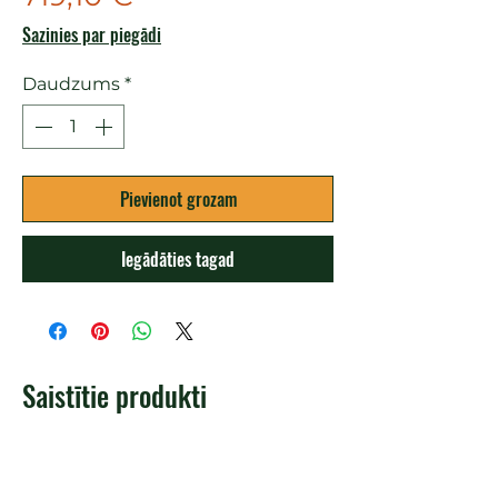
Sazinies par piegādi
Daudzums
*
Pievienot grozam
Iegādāties tagad
Saistītie produkti