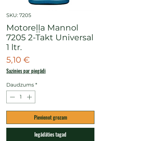
SKU: 7205
Motoreļļa Mannol
7205 2-Takt Universal
1 ltr.
Cena
5,10 €
Sazinies par piegādi
Daudzums
*
Pievienot grozam
Iegādāties tagad