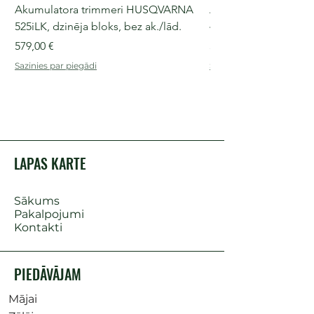
Akumulatora trimmeri HUSQVARNA
Akumulatora motorz
525iLK, dzinēja bloks, bez ak./lād.
435i, 36 V, 30-40 cm s
Cena
Cena
579,00 €
509,00 €
Sazinies par piegādi
Sazinies par piegādi
LAPAS KARTE
Sākums
Pakalpojumi
Kontakti
PIEDĀVĀJAM
Mājai