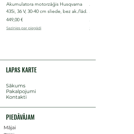
Akumulatora motorzāģis Husqvarna
Akumulatora motorz
435i, 36 V, 30-40 cm sliede, bez ak./lād.
225i, 36 V, 30-35 cm s
Cena
Cena
449,00 €
249,00 €
Sazinies par piegādi
Sazinies par piegādi
LAPAS KARTE
Sākums
Pakalpojumi
Kontakti
PIEDĀVĀJAM
Mājai