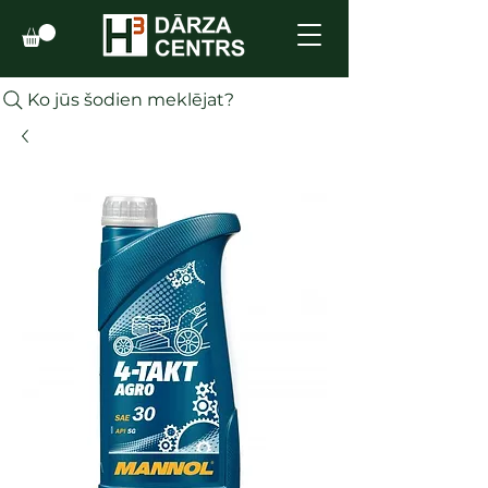
Ko jūs šodien meklējat?